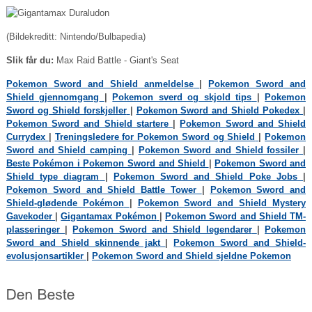
(Bildekreditt: Nintendo/Bulbapedia)
Slik får du:
Max Raid Battle - Giant's Seat
Pokemon Sword and Shield anmeldelse
|
Pokemon Sword and
Shield gjennomgang
|
Pokemon sverd og skjold tips
|
Pokemon
Sword og Shield forskjeller
|
Pokemon Sword and Shield Pokedex
|
Pokemon Sword and Shield startere
|
Pokemon Sword and Shield
Currydex
|
Treningsledere for Pokemon Sword og Shield
|
Pokemon
Sword and Shield camping
|
Pokemon Sword and Shield fossiler
|
Beste Pokémon i Pokemon Sword and Shield
|
Pokemon Sword and
Shield type diagram
|
Pokemon Sword and Shield Poke Jobs
|
Pokemon Sword and Shield Battle Tower
|
Pokemon Sword and
Shield-glødende Pokémon
|
Pokemon Sword and Shield Mystery
Gavekoder
|
Gigantamax Pokémon
|
Pokemon Sword and Shield TM-
plasseringer
|
Pokemon Sword and Shield legendarer
|
Pokemon
Sword and Shield skinnende jakt
|
Pokemon Sword and Shield-
evolusjonsartikler
|
Pokemon Sword and Shield sjeldne Pokemon