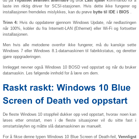
du på
Tilpasset avansert alternativ
og bruk
Last sjåfør
kommando for å
laste inn riktig driver for SCSI-stasjonen. Hvis dette ikke fungerer og
installasjonen fremdeles mislykkes, kan du prøve
bytte til IDE i BIOS
.
Trinn 4:
Hvis du oppdaterer gjennom Windows Update, når nedlastingen
når 100%, kobler du fra Internett-LAN ​​(Ethernet) eller Wi-Fi og fortsetter
installasjonen.
Men hvis alle metodene ovenfor ikke fungerer, må du kanskje sette
Windows 7 eller Windows 8.1-datamaskinen til fabrikkstatus, og deretter
gjøre oppgraderingen.
Innlegget nevner også Windows 10 BOSD ved oppstart og når du bruker
datamaskin. Les følgende innhold for å lære om dem.
De fleste Windows 10 stoppfeil dukker opp ved oppstart, hvorav noen kan
løses etter omstart, men i de fleste situasjoner vil du sitte fast i
omstartsløyfen og måtte slå datamaskinen av manuelt.
For å fikse denne typen Windows 10 Blue Screen of Death-feil,
Vennligst