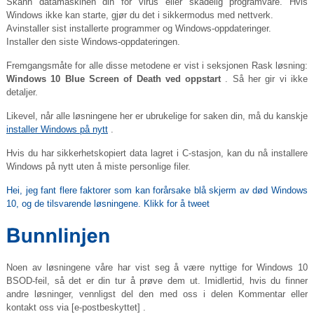
Skann datamaskinen din for virus eller skadelig programvare. Hvis
Windows ikke kan starte, gjør du det i sikkermodus med nettverk.
Avinstaller sist installerte programmer og Windows-oppdateringer.
Installer den siste Windows-oppdateringen.
Fremgangsmåte for alle disse metodene er vist i seksjonen Rask løsning:
Windows 10 Blue Screen of Death ved oppstart
. Så her gir vi ikke
detaljer.
Likevel, når alle løsningene her er ubrukelige for saken din, må du kanskje
installer Windows på nytt
.
Hvis du har sikkerhetskopiert data lagret i C-stasjon, kan du nå installere
Windows på nytt uten å miste personlige filer.
Hei, jeg fant flere faktorer som kan forårsake blå skjerm av død Windows
10, og de tilsvarende løsningene.
Klikk for å tweet
Noen av løsningene våre har vist seg å være nyttige for Windows 10
BSOD-feil, så det er din tur å prøve dem ut. Imidlertid, hvis du finner
andre løsninger, vennligst del den med oss ​​i delen Kommentar eller
kontakt oss via
[e-postbeskyttet]
.