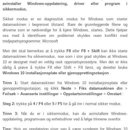
avinstaller Windows-oppdatering, driver eller program i
sikkermodus.
Sikker modus er en diagnostisk modus for Windows som starter
datamaskinen i begrenset tilstand. Bare de grunnleggende filene og
driverne som er nødvendige for å kjøre Windows, startes. Dette hjelper
oss med å identifisere om problemet skyldes noen konflikt med
tredjepartsprogrammer.
Microsoft
Men det skal bemerkes at å trykke
F8
eller
F8 + Skift
kan ikke starte
datamaskinen fra sikkermodus, noe som i stor grad skyldes at Windows
10 er designet med en veldig rask oppstartsprosedyre. Men det er ikke
dårlig å prøve å trykke F8 eller Shift + F8 først, og deretter bruke
Windows 10 installasjonsplate eller gjenopprettingsstasjon
.
Trinn 1:
Start datamaskinen fra Windows 10 installasjonsplate eller
gjenopprettingsstasjon, og klikk
Neste
>
Fiks datamaskinen din
>
Feilsøk
>
Avanserte instillinger
>
Oppstartsinnstillinger
>
Omstart
:
Steg 2:
trykke på
4 / F4
eller
5 / F5
for å gå inn i normal sikker modus.
Trinn 3:
Når du er i sikkermodus, kan du avinstallere Windows-
oppdatering, programvare og enhetsdriver ved å følge trinnene ovenfor.
Tips:
Hvis en oppdatering viser seg å være synderen for Windows 10