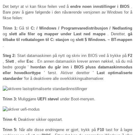
Det betyr at vi kan fikse feilen ved å
endre noen innstillinger i BIOS
.
Bare prøv å gjøre følgende i den nåværende versjonen av Windows for å
fikse feilen:
Trinn 1:
Gå til
C: / Windows / Programvaredistribusjon / Nedlasting
og
slett alle filer og mapper under Last ned mappe
. Deretter,
gå
tilbake til rotkatalogen til C: stasjon
og
slett $ Windows. ~ BT-mappen
.
Steg 2:
Start datamaskinen på nytt og skriv inn BIOS ved å trykke på
F2
,
Slett
, eller
Esc
. En annen datamaskin krever annen nøkkel, så du må
bedre google '
hvordan du går inn i BIOS pluss datamaskinmodus
eller hovedkorttype
' først. Aktiver deretter '
Last optimaliserte
standarder
'for å deaktivere alle overklokkingsalternativer.
Trinn 3:
Muliggjøre
UEFI støvel
under Boot-menyen.
Trinn 4:
Deaktiver sikker oppstart.
Trinn 5:
Når alle disse endringene er gjort, trykk på
F10
tast for å lagre