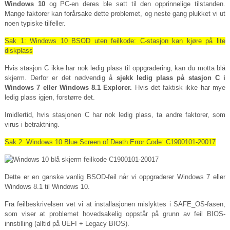
Windows 10
og PC-en deres ble satt til den opprinnelige tilstanden.
Mange faktorer kan forårsake dette problemet, og neste gang plukket vi ut
noen typiske tilfeller.
Sak 1: Windows 10 BSOD uten feilkode: C-stasjon kan kjøre på lite
diskplass
Hvis stasjon C ikke har nok ledig plass til oppgradering, kan du motta blå
skjerm. Derfor er det nødvendig å
sjekk ledig plass på stasjon C i
Windows 7 eller Windows 8.1 Explorer.
Hvis det faktisk ikke har mye
ledig plass igjen, forstørre det.
Imidlertid, hvis stasjonen C har nok ledig plass, ta andre faktorer, som
virus i betraktning.
Sak 2: Windows 10 Blue Screen of Death Error Code: C1900101-20017
Dette er en ganske vanlig BSOD-feil når vi oppgraderer Windows 7 eller
Windows 8.1 til Windows 10.
Fra feilbeskrivelsen vet vi at installasjonen mislyktes i SAFE_OS-fasen,
som viser at problemet hovedsakelig oppstår på grunn av feil BIOS-
innstilling (alltid på UEFI + Legacy BIOS).