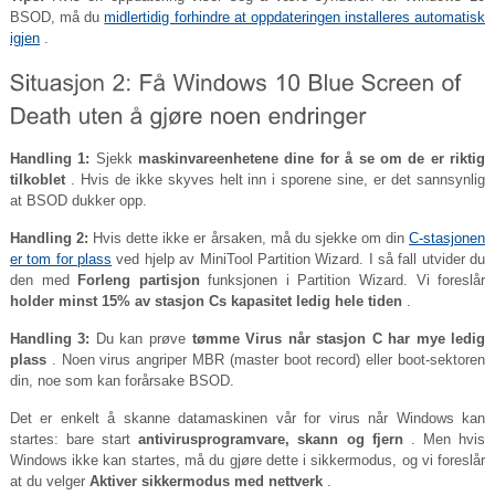
BSOD, må du
midlertidig forhindre at oppdateringen installeres automatisk
igjen
.
Handling 1:
Sjekk
maskinvareenhetene dine for å se om de er riktig
tilkoblet
. Hvis de ikke skyves helt inn i sporene sine, er det sannsynlig
at BSOD dukker opp.
Handling 2:
Hvis dette ikke er årsaken, må du sjekke om din
C-stasjonen
er tom for plass
ved hjelp av MiniTool Partition Wizard. I så fall utvider du
den med
Forleng partisjon
funksjonen i Partition Wizard. Vi foreslår
holder minst 15% av stasjon Cs kapasitet ledig hele tiden
.
Handling 3:
Du kan prøve
tømme Virus når stasjon C har mye ledig
plass
. Noen virus angriper MBR (master boot record) eller boot-sektoren
din, noe som kan forårsake BSOD.
Det er enkelt å skanne datamaskinen vår for virus når Windows kan
startes: bare start
antivirusprogramvare, skann og fjern
. Men hvis
Windows ikke kan startes, må du gjøre dette i sikkermodus, og vi foreslår
at du velger
Aktiver sikkermodus med nettverk
.