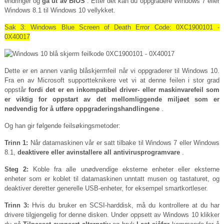
endringer og
gå ut av BIOS
. Etter det kan du oppgradere Windows 7 eller
Windows 8.1 til Windows 10 vellykket.
Sak 3: Windows Blue Screen of Death Error Code: 0XC1900101 -
0X40017
Dette er en annen vanlig blåskjermfeil når vi oppgraderer til Windows 10.
Fra en av Microsoft supportteknikere vet vi at denne feilen i stor grad
oppstår
fordi det er en inkompatibel driver- eller maskinvarefeil som
er viktig for oppstart av det mellomliggende miljøet som er
nødvendig for å utføre oppgraderingshandlingene
.
Og han gir følgende feilsøkingsmetoder:
Trinn 1:
Når datamaskinen vår er satt tilbake til Windows 7 eller Windows
8.1,
deaktivere eller avinstallere all antivirusprogramvare
.
Steg 2:
Koble fra alle unødvendige eksterne enheter eller eksterne
enheter som er koblet til datamaskinen unntatt musen og tastaturet, og
deaktiver deretter generelle USB-enheter, for eksempel smartkortleser.
Trinn 3:
Hvis du bruker en SCSI-harddisk, må du kontrollere at du har
drivere tilgjengelig for denne disken. Under oppsett av Windows 10 klikker