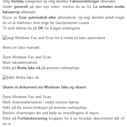
Velg
Verktøy
kategorien og velg deretter
Faksinnstillinger
alternativ.
Under
generell
på den nye siden, merker du av for
La enheten motta
faksanrop
alternativ.
Kryss av
Svar automatisk etter
alternativet, og angi deretter antall ringer
du vil at telefonen skal ringe før fakstjenesten svarer.
Til slutt klikker du på
OK
for å lagre endringene.
Motta en faks manuelt:
Åpne Windows Fax and Scan.
Merk faksalternativet.
Klikk på
Motta faks nå
på øverste verktøylinje.
Skann et dokument via Windows faks og skann:
Åpne Windows Fax and Scan.
Merk skannealternativet i nedre venstre hjørne.
Klikk på Ny skann-funksjon på øverste verktøylinje.
Beskriv skanningen din ved hjelp av innstillingene til høyre.
Klikk på
Forhåndsvisning
knappen for å se hvordan dokumentet ditt vil
se ut.