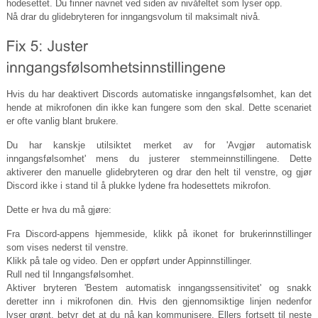
hodesettet. Du finner navnet ved siden av nivåfeltet som lyser opp.
Nå drar du glidebryteren for inngangsvolum til maksimalt nivå.
Hvis du har deaktivert Discords automatiske inngangsfølsomhet, kan det
hende at mikrofonen din ikke kan fungere som den skal. Dette scenariet
er ofte vanlig blant brukere.
Du har kanskje utilsiktet merket av for 'Avgjør automatisk
inngangsfølsomhet' mens du justerer stemmeinnstillingene. Dette
aktiverer den manuelle glidebryteren og drar den helt til venstre, og gjør
Discord ikke i stand til å plukke lydene fra hodesettets mikrofon.
Dette er hva du må gjøre:
Fra Discord-appens hjemmeside, klikk på ikonet for brukerinnstillinger
som vises nederst til venstre.
Klikk på tale og video. Den er oppført under Appinnstillinger.
Rull ned til Inngangsfølsomhet.
Aktiver bryteren 'Bestem automatisk inngangssensitivitet' og snakk
deretter inn i mikrofonen din. Hvis den gjennomsiktige linjen nedenfor
lyser grønt, betyr det at du nå kan kommunisere. Ellers fortsett til neste