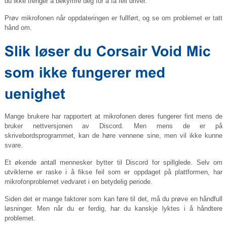
du ikke trenger å bekymre deg for å få feil driver.
Prøv mikrofonen når oppdateringen er fullført, og se om problemet er tatt
hånd om.
Mange brukere har rapportert at mikrofonen deres fungerer fint mens de
bruker nettversjonen av Discord. Men mens de er på
skrivebordsprogrammet, kan de høre vennene sine, men vil ikke kunne
svare.
Et økende antall mennesker bytter til Discord for spillglede. Selv om
utviklerne er raske i å fikse feil som er oppdaget på plattformen, har
mikrofonproblemet vedvaret i en betydelig periode.
Siden det er mange faktorer som kan føre til det, må du prøve en håndfull
løsninger. Men når du er ferdig, har du kanskje lyktes i å håndtere
problemet.