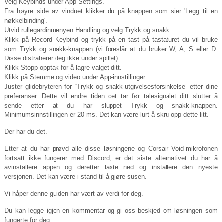
Velg Keybinds under App Settings.
Fra høyre side av vinduet klikker du på knappen som sier 'Legg til en
nøkkelbinding'.
Utvid rullegardinmenyen Handling og velg Trykk og snakk.
Klikk på Record Keybind og trykk på en tast på tastaturet du vil bruke
som Trykk og snakk-knappen (vi foreslår at du bruker W, A, S eller D.
Disse distraherer deg ikke under spillet).
Klikk Stopp opptak for å lagre valget ditt.
Klikk på Stemme og video under App-innstillinger.
Juster glidebryteren for “Trykk og snakk-utgivelsesforsinkelse” etter dine
preferanser. Dette vil endre tiden det tar før talesignalet ditt slutter å
sende etter at du har sluppet Trykk og snakk-knappen.
Minimumsinnstillingen er 20 ms. Det kan være lurt å skru opp dette litt.
Der har du det.
Etter at du har prøvd alle disse løsningene og Corsair Void-mikrofonen
fortsatt ikke fungerer med Discord, er det siste alternativet du har å
avinstallere appen og deretter laste ned og installere den nyeste
versjonen. Det kan være i stand til å gjøre susen.
Vi håper denne guiden har vært av verdi for deg.
Du kan legge igjen en kommentar og gi oss beskjed om løsningen som
fungerte for deg.