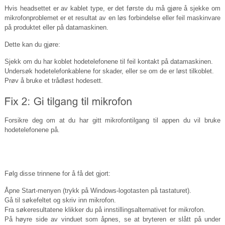
Hvis headsettet er av kablet type, er det første du må gjøre å sjekke om
mikrofonproblemet er et resultat av en løs forbindelse eller feil maskinvare
på produktet eller på datamaskinen.
Dette kan du gjøre:
Sjekk om du har koblet hodetelefonene til feil kontakt på datamaskinen.
Undersøk hodetelefonkablene for skader, eller se om de er løst tilkoblet.
Prøv å bruke et trådløst hodesett.
Forsikre deg om at du har gitt mikrofontilgang til appen du vil bruke
hodetelefonene på.
Følg disse trinnene for å få det gjort:
Åpne Start-menyen (trykk på Windows-logotasten på tastaturet).
Gå til søkefeltet og skriv inn mikrofon.
Fra søkeresultatene klikker du på innstillingsalternativet for mikrofon.
På høyre side av vinduet som åpnes, se at bryteren er slått på under