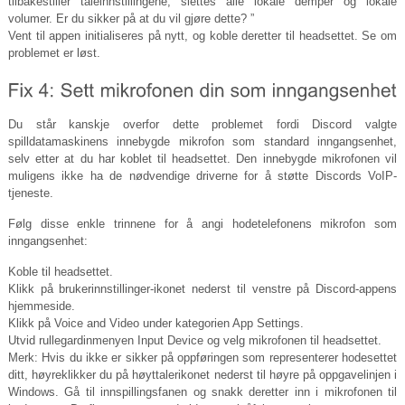
tilbakestiller taleinnstillingene, slettes alle lokale demper og lokale
volumer. Er du sikker på at du vil gjøre dette? ”
Vent til appen initialiseres på nytt, og koble deretter til headsettet. Se om
problemet er løst.
Du står kanskje overfor dette problemet fordi Discord valgte
spilldatamaskinens innebygde mikrofon som standard inngangsenhet,
selv etter at du har koblet til headsettet. Den innebygde mikrofonen vil
muligens ikke ha de nødvendige driverne for å støtte Discords VoIP-
tjeneste.
Følg disse enkle trinnene for å angi hodetelefonens mikrofon som
inngangsenhet:
Koble til headsettet.
Klikk på brukerinnstillinger-ikonet nederst til venstre på Discord-appens
hjemmeside.
Klikk på Voice and Video under kategorien App Settings.
Utvid rullegardinmenyen Input Device og velg mikrofonen til headsettet.
Merk: Hvis du ikke er sikker på oppføringen som representerer hodesettet
ditt, høyreklikker du på høyttalerikonet nederst til høyre på oppgavelinjen i
Windows. Gå til innspillingsfanen og snakk deretter inn i mikrofonen til