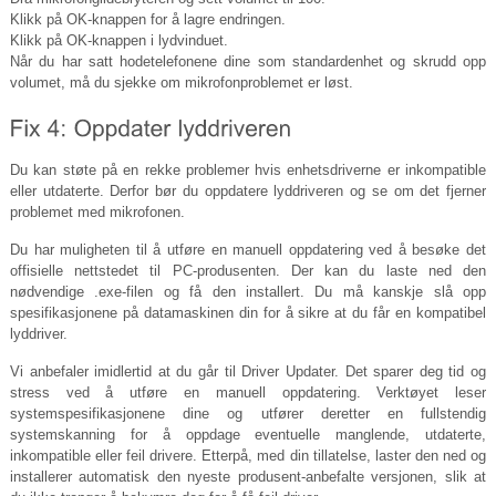
Klikk på OK-knappen for å lagre endringen.
Klikk på OK-knappen i lydvinduet.
Når du har satt hodetelefonene dine som standardenhet og skrudd opp
volumet, må du sjekke om mikrofonproblemet er løst.
Du kan støte på en rekke problemer hvis enhetsdriverne er inkompatible
eller utdaterte. Derfor bør du oppdatere lyddriveren og se om det fjerner
problemet med mikrofonen.
Du har muligheten til å utføre en manuell oppdatering ved å besøke det
offisielle nettstedet til PC-produsenten. Der kan du laste ned den
nødvendige .exe-filen og få den installert. Du må kanskje slå opp
spesifikasjonene på datamaskinen din for å sikre at du får en kompatibel
lyddriver.
Vi anbefaler imidlertid at du går til Driver Updater. Det sparer deg tid og
stress ved å utføre en manuell oppdatering. Verktøyet leser
systemspesifikasjonene dine og utfører deretter en fullstendig
systemskanning for å oppdage eventuelle manglende, utdaterte,
inkompatible eller feil drivere. Etterpå, med din tillatelse, laster den ned og
installerer automatisk den nyeste produsent-anbefalte versjonen, slik at