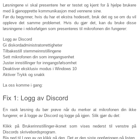
Løsningene vi skal presentere her er testet og kjent for å hjelpe brukere
med å gjenopprette kommunikasjon med vennene sine.
Før du begynner, hvis du har et ekstra hodesett, bruk det og se om du vil
oppleve det samme problemet. Hvis du gjør det, kan du bruke disse
løsningene i rekkefølgen som presenteres til mikrofonen din fungerer:
Logg av Discord
Gi diskordadministratorrettigheter
Tilbakestill stemmeinnstillingene
Sett mikrofonen din som inngangsenhet
Juster innstillinger for inngangsfølsomhet
Deaktiver eksklusiv modus i Windows 10
Aktiver Trykk og snakk
La oss komme i gang:
En rask løsning du bør prøve når du merker at mikrofonen din ikke
fungerer, er å logge av Discord og logge på igjen. Slik gjør du det:
Klikk på Brukerinnstillinger-ikonet som vises nederst til venstre på
Discords skrivebordsprogram.
Bla ned til Logg av og klikk på den. Det er den siste oppføringen på listen.