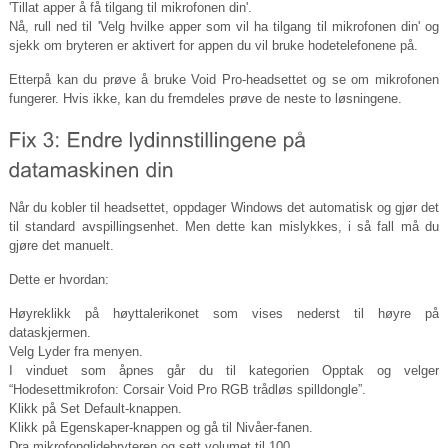
'Tillat apper å få tilgang til mikrofonen din'.
Nå, rull ned til 'Velg hvilke apper som vil ha tilgang til mikrofonen din' og
sjekk om bryteren er aktivert for appen du vil bruke hodetelefonene på.
Etterpå kan du prøve å bruke Void Pro-headsettet og se om mikrofonen
fungerer. Hvis ikke, kan du fremdeles prøve de neste to løsningene.
Når du kobler til headsettet, oppdager Windows det automatisk og gjør det
til standard avspillingsenhet. Men dette kan mislykkes, i så fall må du
gjøre det manuelt.
Dette er hvordan:
Høyreklikk på høyttalerikonet som vises nederst til høyre på
dataskjermen.
Velg Lyder fra menyen.
I vinduet som åpnes går du til kategorien Opptak og velger
“Hodesettmikrofon: Corsair Void Pro RGB trådløs spilldongle”.
Klikk på Set Default-knappen.
Klikk på Egenskaper-knappen og gå til Nivåer-fanen.
Dra mikrofonglidebryteren og sett volumet til 100.