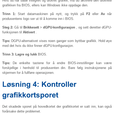
Hvis du har både integrert og diskret grafikk, må du aktivere den diskrete
grafikken fra BIOS, ellers kan Windows ikke oppdage den.
Trinn 1:
Start datamaskinen på nytt, og trykk på
F2
eller
Av
når
produsentens logo ser ut til å komme inn i BIOS.
Steg 2:
Gå til
Brikkesett
>
dGPU-konfigurasjon
, og sett deretter dGPU-
funksjonen til
Aktivert
.
Tips:
DGPU-alternativet vises noen ganger som byttbar grafikk. Hold øye
med det hvis du ikke finner dGPU-konfigurasjon.
Trinn 3:
Lagre og lukk
BIOS.
Tips:
De enkelte tastene for å endre BIOS-innstillinger kan være
forskjellige i henhold til produsenten din. Bare følg instruksjonene på
skjermen for å fullføre operasjonen.
Det skadede sporet på hovedkortet der grafikkortet er satt inn, kan også
forårsake dette problemet.