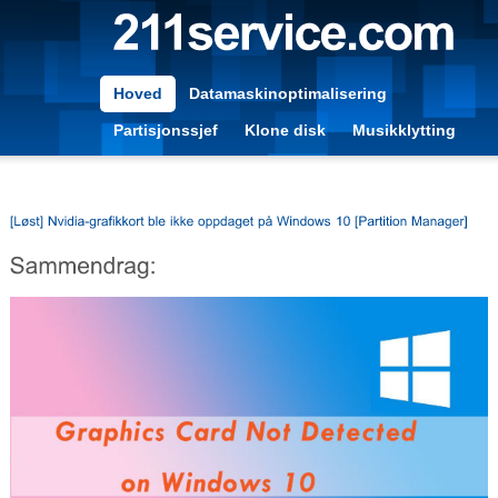
Hoved
Datamaskinoptimalisering
Partisjonssjef
Klone disk
Musikklytting