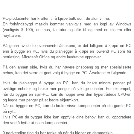
PC-produsenter har kraften til å kjøpe bulk som du aldri vil ha.
En forhåndsbygd maskin kommer vanligvis med en kopi av Windows
(vanligvis $ 100), en mus, tastatur og ofte til og med en skjerm eller
høyttalere.
På grunn av de to ovennevnte årsakene, er det billigere å kjøpe en PC
enn å bygge en PC, hvis du planlegger å kjøpe en low-end PC som for
nettlesing, Microsoft Office og andre lavdrevne oppgaver.
På den annen side, hvis du har høyere prispoeng og mer spesialiserte
behov, kan det være et godt valg å bygge en PC. Årsakene er følgende:
Hvis du planlegger å bygge en PC, kan du bruke mindre penger på
uviktige enheter og bruke mer penger på viktige enheter. For eksempel,
når du bygger en spill-PC, kan du hoppe over den hypertrådede CPU-en
og legge mer penger på et bedre skjermkort.
Når du bygger en PC, kan du bruke visse komponenter på din gamle PC
på nytt.
Hvis PC-en du bygger ikke kan oppfylle dine behov, kan du oppgradere
den ved å bytte ut noen komponenter.
9 nødvendige ting du bør tenke på når du kjøper en datamaskin