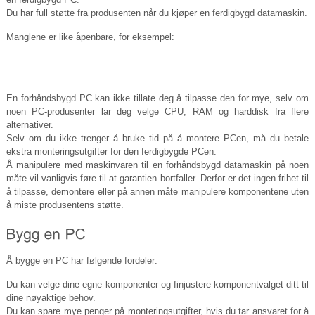
Du har full støtte fra produsenten når du kjøper en ferdigbygd datamaskin.
Manglene er like åpenbare, for eksempel:
En forhåndsbygd PC kan ikke tillate deg å tilpasse den for mye, selv om
noen PC-produsenter lar deg velge CPU, RAM og harddisk fra flere
alternativer.
Selv om du ikke trenger å bruke tid på å montere PCen, må du betale
ekstra monteringsutgifter for den ferdigbygde PCen.
Å manipulere med maskinvaren til en forhåndsbygd datamaskin på noen
måte vil vanligvis føre til at garantien bortfaller. Derfor er det ingen frihet til
å tilpasse, demontere eller på annen måte manipulere komponentene uten
å miste produsentens støtte.
Å bygge en PC har følgende fordeler:
Du kan velge dine egne komponenter og finjustere komponentvalget ditt til
dine nøyaktige behov.
Du kan spare mye penger på monteringsutgifter, hvis du tar ansvaret for å