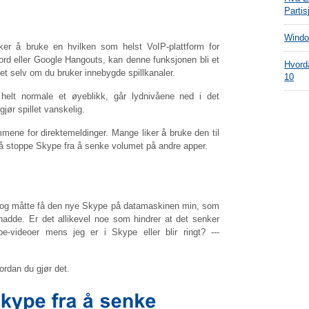
Partis
Window
liker å bruke en hvilken som helst VoIP-plattform for
d eller Google Hangouts, kan denne funksjonen bli et
Hvord
et selv om du bruker innebygde spillkanaler.
10
helt normale et øyeblikk, går lydnivåene ned i det
jør spillet vanskelig.
ene for direktemeldinger. Mange liker å bruke den til
r å stoppe Skype fra å senke volumet på andre apper.
n og måtte få den nye Skype på datamaskinen min, som
hadde. Er det allikevel noe som hindrer at det senker
be-videoer mens jeg er i Skype eller blir ringt?
---
ordan du gjør det.