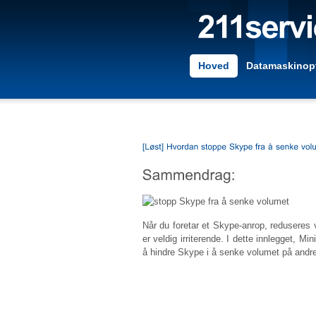
Hoved
Datamaskinopt
Når du foretar et Skype-anrop, redusere
er veldig irriterende. I dette innlegget, Mi
å hindre Skype i å senke volumet på andr