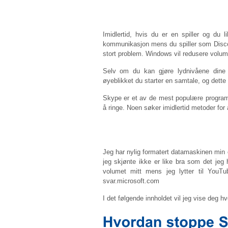
Imidlertid, hvis du er en spiller og du 
kommunikasjon mens du spiller som Discor
stort problem. Windows vil redusere volum
Selv om du kan gjøre lydnivåene dine 
øyeblikket du starter en samtale, og dette g
Skype er et av de mest populære programm
å ringe. Noen søker imidlertid metoder fo
Jeg har nylig formatert datamaskinen mi
jeg skjønte ikke er like bra som det jeg 
volumet mitt mens jeg lytter til YouTu
svar.microsoft.com
I det følgende innholdet vil jeg vise deg hv