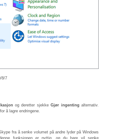
/8/7
kasjon
og deretter sjekke
Gjør ingenting
alternativ.
for å lagre endringene.
Skype fra å senke volumet på andre lyder på Windows
enne funksjonen er nyttig, og du bare vil senke