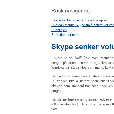
Skype senker volumet på andre apper
Hvordan stoppe Skype fra å senke volume
Bunnlinjen
Brukerkommentarer
I nyere tid har VoIP (tale over internettp
penger på denne bommen og sikre at p
Windows blir så sømløs som mulig, la Micro
Denne funksjonen vil automatisk justere v
Du trenger ikke å justere noen innstillin
aktivert som standard når noen ringer en
program.
Når denne funksjonen utløses, redusere
(80% er standard). Hvis du er de som of
flott.