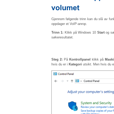
Gjennom følgende trinn kan du slå av fu
oppdager et VoIP-anrop.
Trinn 1:
Klikk på Windows 10
Start
og søk
søkeresultatet.
Steg 2:
På
Kontrollpanel
klikk på
Maski
hvis du er i
Kategori
utsikt. Men hvis du e