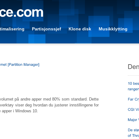
imalisering
Partisjonssjef
Klone disk
Musikklytting
s volumet på andre apper med 80% som standard. Dette
niverktøy viser deg hvordan du justerer innstillingene for
e apper i Windows 10.