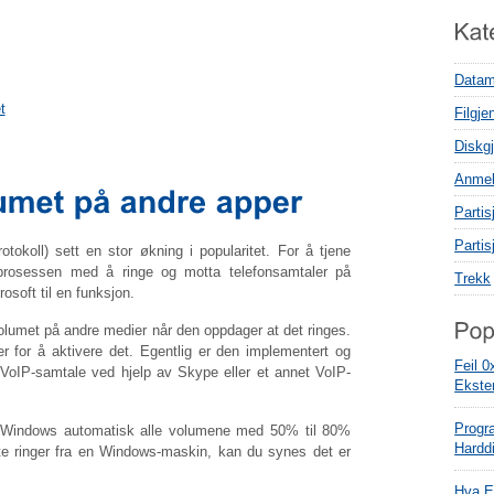
Datam
t
Filgje
Diskgj
Anmel
Parti
Parti
rotokoll) sett en stor økning i popularitet. For å tjene
rosessen med å ringe og motta telefonsamtaler på
Trekk
soft til en funksjon.
olumet på andre medier når den oppdager at det ringes.
ger for å aktivere det. Egentlig er den implementert og
Feil 0
 VoIP-samtale ved hjelp av Skype eller et annet VoIP-
Ekste
Progr
r Windows automatisk alle volumene med 50% til 80%
Hardd
te ringer fra en Windows-maskin, kan du synes det er
Hva E