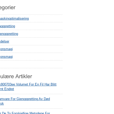
askinoptimalisering
noppretting
enoppretting
delser
sjonsmagi
sjonsmagi
x800703ee Volumet For En Fil Har Blitt
rnt Endret
amvare For Gjenoppretting Av Død
isk
r De To Forskjellige Metodene For