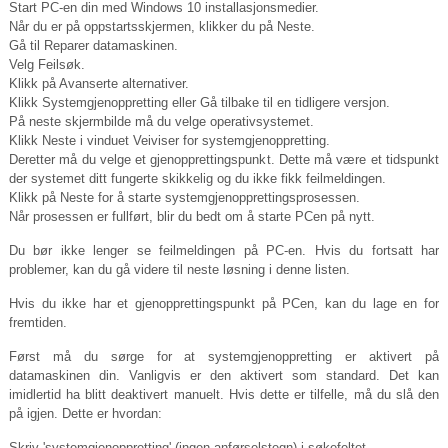
Start PC-en din med Windows 10 installasjonsmedier.
Når du er på oppstartsskjermen, klikker du på Neste.
Gå til Reparer datamaskinen.
Velg Feilsøk.
Klikk på Avanserte alternativer.
Klikk Systemgjenoppretting eller Gå tilbake til en tidligere versjon.
På neste skjermbilde må du velge operativsystemet.
Klikk Neste i vinduet Veiviser for systemgjenoppretting.
Deretter må du velge et gjenopprettingspunkt. Dette må være et tidspunkt
der systemet ditt fungerte skikkelig og du ikke fikk feilmeldingen.
Klikk på Neste for å starte systemgjenopprettingsprosessen.
Når prosessen er fullført, blir du bedt om å starte PCen på nytt.
Du bør ikke lenger se feilmeldingen på PC-en. Hvis du fortsatt har
problemer, kan du gå videre til neste løsning i denne listen.
Hvis du ikke har et gjenopprettingspunkt på PCen, kan du lage en for
fremtiden.
Først må du sørge for at systemgjenoppretting er aktivert på
datamaskinen din. Vanligvis er den aktivert som standard. Det kan
imidlertid ha blitt deaktivert manuelt. Hvis dette er tilfelle, må du slå den
på igjen. Dette er hvordan:
Skriv 'systemgjenoppretting' (ingen anførselstegn) i søkefeltet.