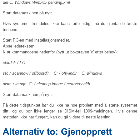
del C: Windows WinSxS
pending.xml
Start datamaskinen på nytt.
Hvis systemet fremdeles ikke kan starte riktig, må du gjenta de første
trinnene:
Start PC-en med installasjonsmediet.
Åpne ledeteksten.
Kjør kommandoene nedenfor (bytt ut bokstaven 'c' etter behov):
chkdsk / f C:
sfc / scannow / offbootdir = C: / offwindir = C: windows
dism / image: C: / cleanup-image / restorehealth
Start datamaskinen på nytt.
På dette tidspunktet bør du ikke ha noe problem med å starte systemet
ditt, og du bør ikke lenger se DISM-feil 1009-meldingen. Hvis denne
metoden ikke har fungert, kan du gå videre til neste løsning.