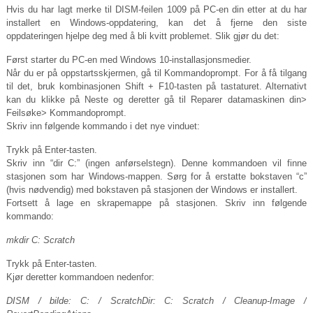
Hvis du har lagt merke til DISM-feilen 1009 på PC-en din etter at du har
installert en Windows-oppdatering, kan det å fjerne den siste
oppdateringen hjelpe deg med å bli kvitt problemet. Slik gjør du det:
Først starter du PC-en med Windows 10-installasjonsmedier.
Når du er på oppstartsskjermen, gå til Kommandoprompt. For å få tilgang
til det, bruk kombinasjonen Shift + F10-tasten på tastaturet. Alternativt
kan du klikke på Neste og deretter gå til Reparer datamaskinen din>
Feilsøke> Kommandoprompt.
Skriv inn følgende kommando i det nye vinduet:
Trykk på Enter-tasten.
Skriv inn “dir C:” (ingen anførselstegn). Denne kommandoen vil finne
stasjonen som har Windows-mappen. Sørg for å erstatte bokstaven “c”
(hvis nødvendig) med bokstaven på stasjonen der Windows er installert.
Fortsett å lage en skrapemappe på stasjonen. Skriv inn følgende
kommando:
mkdir C: Scratch
Trykk på Enter-tasten.
Kjør deretter kommandoen nedenfor:
DISM / bilde: C: / ScratchDir: C: Scratch / Cleanup-Image /