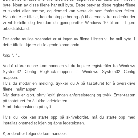
byte. Noen av disse filene har null byte. Dette betyr at disse registerfilene
er skadet eller tomme, og dermed kan være de som forårsaker feilen.
Hvis dette er tilfelle, kan du stoppe her og gå til alternativ tre nedenfor der
vi vil fortelle deg hvordan du gjenoppretter Windows 10 til en tidligere
arbeidstilstand.
Det andre mulige scenariet er at ingen av filene i listen vil ha null byte. I
dette tilfellet kjører du følgende kommando:
kopi *. * ..
Ved å utføre denne kommandoen vil du kopiere registerfiler fra Windows
System32 Config RegBack-mappen til Windows System32 Config
mappen.
Hvis du mottar en melding, trykker du A på tastaturet for å overskrive
filene i målmappen.
Når dette er gjort, skriv 'exit' (ingen anførselstegn) og trykk Enter-tasten
på tastaturet for å lukke ledeteksten.
Start datamaskinen på nytt.
Hvis du ikke kan starte opp på skrivebordet, må du starte opp med
installasjonsmediet igjen og åpne ledeteksten.
Kjør deretter følgende kommandoer: