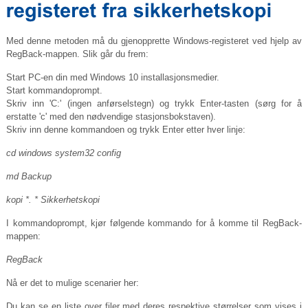
Med denne metoden må du gjenopprette Windows-registeret ved hjelp av
RegBack-mappen. Slik går du frem:
Start PC-en din med Windows 10 installasjonsmedier.
Start kommandoprompt.
Skriv inn 'C:' (ingen anførselstegn) og trykk Enter-tasten (sørg for å
erstatte 'c' med den nødvendige stasjonsbokstaven).
Skriv inn denne kommandoen og trykk Enter etter hver linje:
cd windows system32 config
md Backup
kopi *. * Sikkerhetskopi
I kommandoprompt, kjør følgende kommando for å komme til RegBack-
mappen:
RegBack
Nå er det to mulige scenarier her:
Du kan se en liste over filer med deres respektive størrelser som vises i