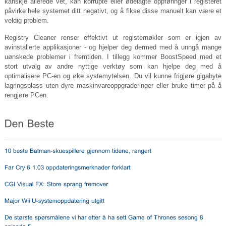
kanskje allerede vet, kan korrupte eller ødelagte oppføringer i registeret
påvirke hele systemet ditt negativt, og å fikse disse manuelt kan være et
veldig problem.
Registry Cleaner renser effektivt ut registernøkler som er igjen av
avinstallerte applikasjoner - og hjelper deg dermed med å unngå mange
uønskede problemer i fremtiden. I tillegg kommer BoostSpeed ​​med et
stort utvalg av andre nyttige verktøy som kan hjelpe deg med å
optimalisere PC-en og øke systemytelsen. Du vil kunne frigjøre gigabyte
lagringsplass uten dyre maskinvareoppgraderinger eller bruke timer på å
rengjøre PCen.