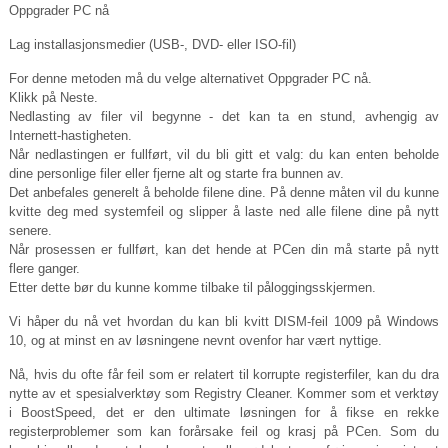
Oppgrader PC nå
Lag installasjonsmedier (USB-, DVD- eller ISO-fil)
For denne metoden må du velge alternativet Oppgrader PC nå.
Klikk på Neste.
Nedlasting av filer vil begynne - det kan ta en stund, avhengig av
Internett-hastigheten.
Når nedlastingen er fullført, vil du bli gitt et valg: du kan enten beholde
dine personlige filer eller fjerne alt og starte fra bunnen av.
Det anbefales generelt å beholde filene dine. På denne måten vil du kunne
kvitte deg med systemfeil og slipper å laste ned alle filene dine på nytt
senere.
Når prosessen er fullført, kan det hende at PCen din må starte på nytt
flere ganger.
Etter dette bør du kunne komme tilbake til påloggingsskjermen.
Vi håper du nå vet hvordan du kan bli kvitt DISM-feil 1009 på Windows
10, og at minst en av løsningene nevnt ovenfor har vært nyttige.
Nå, hvis du ofte får feil som er relatert til korrupte registerfiler, kan du dra
nytte av et spesialverktøy som Registry Cleaner. Kommer som et verktøy
i BoostSpeed, det er den ultimate løsningen for å fikse en rekke
registerproblemer som kan forårsake feil og krasj på PCen. Som du