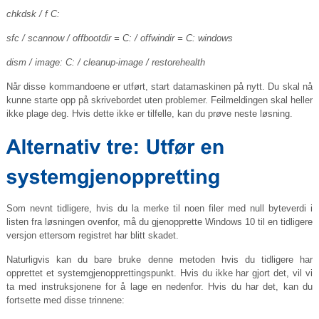
chkdsk / f C:
sfc / scannow / offbootdir = C: / offwindir = C: windows
dism / image: C: / cleanup-image / restorehealth
Når disse kommandoene er utført, start datamaskinen på nytt. Du skal nå
kunne starte opp på skrivebordet uten problemer. Feilmeldingen skal heller
ikke plage deg. Hvis dette ikke er tilfelle, kan du prøve neste løsning.
Som nevnt tidligere, hvis du la merke til noen filer med null byteverdi i
listen fra løsningen ovenfor, må du gjenopprette Windows 10 til en tidligere
versjon ettersom registret har blitt skadet.
Naturligvis kan du bare bruke denne metoden hvis du tidligere har
opprettet et systemgjenopprettingspunkt. Hvis du ikke har gjort det, vil vi
ta med instruksjonene for å lage en nedenfor. Hvis du har det, kan du
fortsette med disse trinnene: