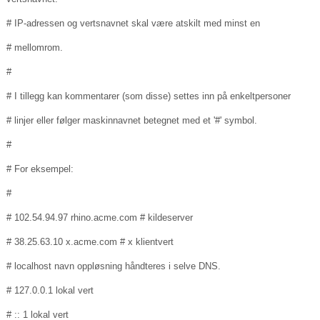
# IP-adressen og vertsnavnet skal være atskilt med minst en
# mellomrom.
#
# I tillegg kan kommentarer (som disse) settes inn på enkeltpersoner
# linjer eller følger maskinnavnet betegnet med et '#' symbol.
#
# For eksempel:
#
# 102.54.94.97
rhino.acme.com
# kildeserver
# 38.25.63.10
x.acme.com
# x klientvert
# localhost navn oppløsning håndteres i selve DNS.
# 127.0.0.1 lokal vert
# :: 1 lokal vert