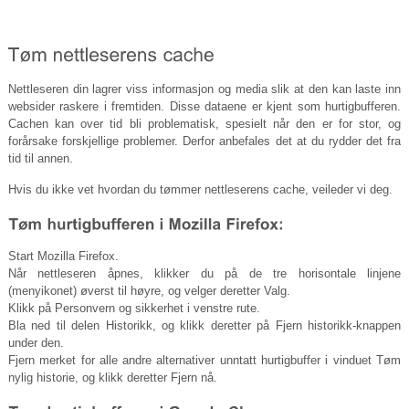
Nettleseren din lagrer viss informasjon og media slik at den kan laste inn
websider raskere i fremtiden. Disse dataene er kjent som hurtigbufferen.
Cachen kan over tid bli problematisk, spesielt når den er for stor, og
forårsake forskjellige problemer. Derfor anbefales det at du rydder det fra
tid til annen.
Hvis du ikke vet hvordan du tømmer nettleserens cache, veileder vi deg.
Start Mozilla Firefox.
Når nettleseren åpnes, klikker du på de tre horisontale linjene
(menyikonet) øverst til høyre, og velger deretter Valg.
Klikk på Personvern og sikkerhet i venstre rute.
Bla ned til delen Historikk, og klikk deretter på Fjern historikk-knappen
under den.
Fjern merket for alle andre alternativer unntatt hurtigbuffer i vinduet Tøm
nylig historie, og klikk deretter Fjern nå.