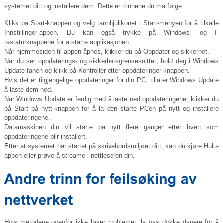
systemet ditt og installere dem. Dette er trinnene du må følge:
Klikk på Start-knappen og velg tannhjulikonet i Start-menyen for å tilkalle
Innstillinger-appen. Du kan også trykke på Windows- og I-
tastaturknappene for å starte applikasjonen.
Når hjemmesiden til appen åpnes, klikker du på Oppdater og sikkerhet.
Når du ser oppdaterings- og sikkerhetsgrensesnittet, hold deg i Windows
Update-fanen og klikk på Kontroller etter oppdateringer-knappen.
Hvis det er tilgjengelige oppdateringer for din PC, tillater Windows Update
å laste dem ned.
Når Windows Update er ferdig med å laste ned oppdateringene, klikker du
på Start på nytt-knappen for å la den starte PCen på nytt og installere
oppdateringene.
Datamaskinen din vil starte på nytt flere ganger etter hvert som
oppdateringene blir installert.
Etter at systemet har startet på skrivebordsmiljøet ditt, kan du kjøre Hulu-
appen eller prøve å streame i nettleseren din.
Hvis metodene ovenfor ikke løser problemet, la oss dykke dypere for å