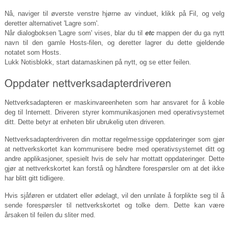
Nå, naviger til øverste venstre hjørne av vinduet, klikk på Fil, og velg
deretter alternativet 'Lagre som'.
Når dialogboksen 'Lagre som' vises, blar du til
etc
mappen der du ga nytt
navn til den gamle Hosts-filen, og deretter lagrer du dette gjeldende
notatet som Hosts.
Lukk Notisblokk, start datamaskinen på nytt, og se etter feilen.
Nettverksadapteren er maskinvareenheten som har ansvaret for å koble
deg til Internett. Driveren styrer kommunikasjonen med operativsystemet
ditt. Dette betyr at enheten blir ubrukelig uten driveren.
Nettverksadapterdriveren din mottar regelmessige oppdateringer som gjør
at nettverkskortet kan kommunisere bedre med operativsystemet ditt og
andre applikasjoner, spesielt hvis de selv har mottatt oppdateringer. Dette
gjør at nettverkskortet kan forstå og håndtere forespørsler om at det ikke
har blitt gitt tidligere.
Hvis sjåføren er utdatert eller ødelagt, vil den unnlate å forplikte seg til å
sende forespørsler til nettverkskortet og tolke dem. Dette kan være
årsaken til feilen du sliter med.