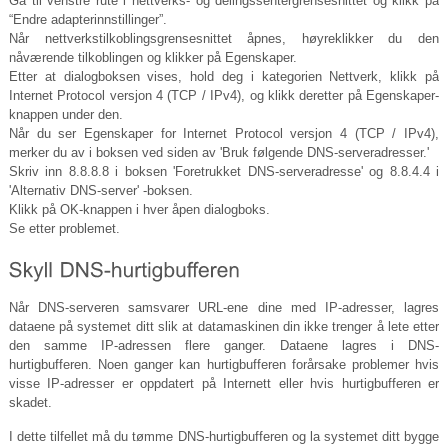
Gå til venstre rute i nettverks- og delingssentergrensesnittet og klikk på
“Endre adapterinnstillinger”.
Når nettverkstilkoblingsgrensesnittet åpnes, høyreklikker du den
nåværende tilkoblingen og klikker på Egenskaper.
Etter at dialogboksen vises, hold deg i kategorien Nettverk, klikk på
Internet Protocol versjon 4 (TCP / IPv4), og klikk deretter på Egenskaper-
knappen under den.
Når du ser Egenskaper for Internet Protocol versjon 4 (TCP / IPv4),
merker du av i boksen ved siden av 'Bruk følgende DNS-serveradresser.'
Skriv inn 8.8.8.8 i boksen 'Foretrukket DNS-serveradresse' og 8.8.4.4 i
'Alternativ DNS-server' -boksen.
Klikk på OK-knappen i hver åpen dialogboks.
Se etter problemet.
Når DNS-serveren samsvarer URL-ene dine med IP-adresser, lagres
dataene på systemet ditt slik at datamaskinen din ikke trenger å lete etter
den samme IP-adressen flere ganger. Dataene lagres i DNS-
hurtigbufferen. Noen ganger kan hurtigbufferen forårsake problemer hvis
visse IP-adresser er oppdatert på Internett eller hvis hurtigbufferen er
skadet.
I dette tilfellet må du tømme DNS-hurtigbufferen og la systemet ditt bygge