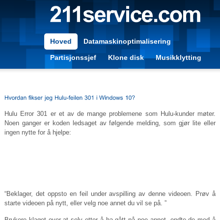
Hoved
Datamaskinoptimalisering
Partisjonssjef
Klone disk
Musikklytting
Hulu Error 301 er et av de mange problemene som Hulu-kunder møter.
Noen ganger er koden ledsaget av følgende melding, som gjør lite eller
ingen nytte for å hjelpe:
“Beklager, det oppsto en feil under avspilling av denne videoen. Prøv å
starte videoen på nytt, eller velg noe annet du vil se på. ”
Brukere klaget over at selv etter å ha gått på noe annet, endte de med å