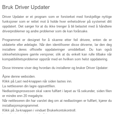
Driver Updater er et program som er forsterket med forskjellige nyttige
funksjoner som er rettet mot å holde hver enhetsdriver på systemet ditt
oppdatert. Det sørger for at du ikke trenger å bli belastet med å håndtere
driverproblemer og andre problemer som de kan forårsake.
Programmet er designet for å skanne etter feil drivere, enten de er
utdaterte eller ødelagte. Når den identifiserer disse driverne, lar den deg
installere deres offisielle oppdateringer umiddelbart. Du kan også
sikkerhetskopiere gamle versjoner, slik at du enkelt kan rulle tilbake når
kompatibilitetsproblemer oppstår med en hvilken som helst oppdatering.
Disse trinnene viser deg hvordan du installerer og bruker Driver Updater:
Åpne denne websiden.
Klikk på Last ned-knappen når siden lastes inn.
La nettleseren din lagre oppsettfilen.
Nedlastingsprosessen skal være fullført i løpet av få sekunder, siden filen
er mindre enn 20 megabyte.
Når nettleseren din har varslet deg om at nedlastingen er fullført, kjører du
installasjonsprogrammet.
Klikk på Ja-knappen i vinduet Brukerkontokontroll.