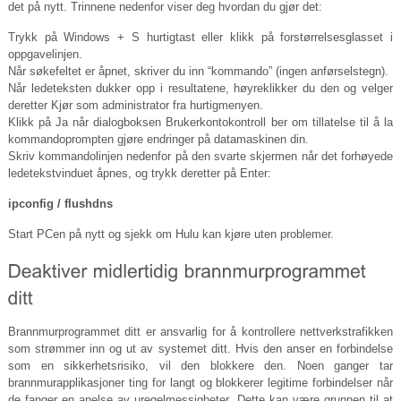
det på nytt. Trinnene nedenfor viser deg hvordan du gjør det:
Trykk på Windows + S hurtigtast eller klikk på forstørrelsesglasset i
oppgavelinjen.
Når søkefeltet er åpnet, skriver du inn “kommando” (ingen anførselstegn).
Når ledeteksten dukker opp i resultatene, høyreklikker du den og velger
deretter Kjør som administrator fra hurtigmenyen.
Klikk på Ja når dialogboksen Brukerkontokontroll ber om tillatelse til å la
kommandoprompten gjøre endringer på datamaskinen din.
Skriv kommandolinjen nedenfor på den svarte skjermen når det forhøyede
ledetekstvinduet åpnes, og trykk deretter på Enter:
ipconfig / flushdns
Start PCen på nytt og sjekk om Hulu kan kjøre uten problemer.
Brannmurprogrammet ditt er ansvarlig for å kontrollere nettverkstrafikken
som strømmer inn og ut av systemet ditt. Hvis den anser en forbindelse
som en sikkerhetsrisiko, vil den blokkere den. Noen ganger tar
brannmurapplikasjoner ting for langt og blokkerer legitime forbindelser når
de fanger en anelse av uregelmessigheter. Dette kan være grunnen til at