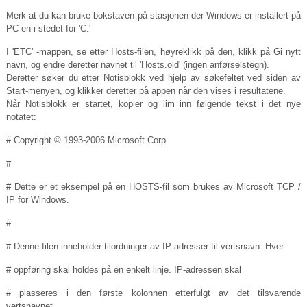
Merk at du kan bruke bokstaven på stasjonen der Windows er installert på
PC-en i stedet for 'C.'
I 'ETC' -mappen, se etter Hosts-filen, høyreklikk på den, klikk på Gi nytt
navn, og endre deretter navnet til '
Hosts.old
' (ingen anførselstegn).
Deretter søker du etter Notisblokk ved hjelp av søkefeltet ved siden av
Start-menyen, og klikker deretter på appen når den vises i resultatene.
Når Notisblokk er startet, kopier og lim inn følgende tekst i det nye
notatet:
# Copyright © 1993-2006 Microsoft Corp.
#
# Dette er et eksempel på en HOSTS-fil som brukes av Microsoft TCP /
IP for Windows.
#
# Denne filen inneholder tilordninger av IP-adresser til vertsnavn. Hver
# oppføring skal holdes på en enkelt linje. IP-adressen skal
# plasseres i den første kolonnen etterfulgt av det tilsvarende
vertsnavnet.