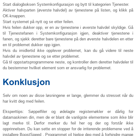
Start dialogboksen Systemkonfigurasjon og bytt til kategorien Tjenester.
Aktiver halvparten (øverste halvdel) av tjenestene på listen, og klikk på
OK-knappen.
Start systemet på nytt og se etter feilen.
Hvis feilen dukker opp, er en av tjenestene i øverste halvdel skyldige. Gå
til Tjenestefanen i Systemkonfigurasjon igjen, deaktiver tjenestene i
fanen, og sjekk deretter bare tjenestene på den øverste halvdelen en etter
en til problemet dukker opp igjen.
Hvis du imidlertid ikke opplever problemet, kan du gå videre til neste
halvdel av tjenestene og se etter problemet.
Gå til oppstartsprogrammene neste, og kontroller dem deretter halvdeler til
du bestemmer hvilket element som er ansvarlig for problemet.
Selv om noen av disse løsningene er lange, glemmer du stresset når du
har kvitt deg med feilen.
Eksperttips: Søppelfiler og ødelagte registernøkler er dårlig for
datamaskinen din, men de er blant de vanligste elementene som ikke blir
lagt merke til. Derfor merker du feil her og der og forstår ikke
opprinnelsen. Du kan sette en stopper for de irriterende problemene ved å
installere BoostSpeed . Programmet vil hjelpe deg med å forhindre mange