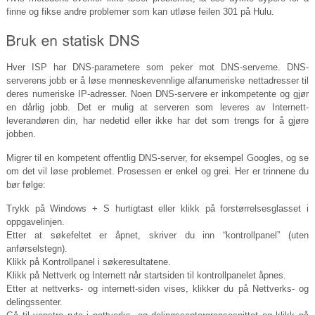
finne og fikse andre problemer som kan utløse feilen 301 på Hulu.
Hver ISP har DNS-parametere som peker mot DNS-serverne. DNS-
serverens jobb er å løse menneskevennlige alfanumeriske nettadresser til
deres numeriske IP-adresser. Noen DNS-servere er inkompetente og gjør
en dårlig jobb. Det er mulig at serveren som leveres av Internett-
leverandøren din, har nedetid eller ikke har det som trengs for å gjøre
jobben.
Migrer til en kompetent offentlig DNS-server, for eksempel Googles, og se
om det vil løse problemet. Prosessen er enkel og grei. Her er trinnene du
bør følge:
Trykk på Windows + S hurtigtast eller klikk på forstørrelsesglasset i
oppgavelinjen.
Etter at søkefeltet er åpnet, skriver du inn “kontrollpanel” (uten
anførselstegn).
Klikk på Kontrollpanel i søkeresultatene.
Klikk på Nettverk og Internett når startsiden til kontrollpanelet åpnes.
Etter at nettverks- og internett-siden vises, klikker du på Nettverks- og
delingssenter.