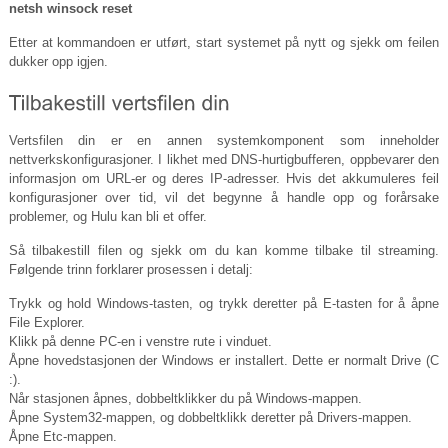
netsh winsock reset
Etter at kommandoen er utført, start systemet på nytt og sjekk om feilen
dukker opp igjen.
Vertsfilen din er en annen systemkomponent som inneholder
nettverkskonfigurasjoner. I likhet med DNS-hurtigbufferen, oppbevarer den
informasjon om URL-er og deres IP-adresser. Hvis det akkumuleres feil
konfigurasjoner over tid, vil det begynne å handle opp og forårsake
problemer, og Hulu kan bli et offer.
Så tilbakestill filen og sjekk om du kan komme tilbake til streaming.
Følgende trinn forklarer prosessen i detalj:
Trykk og hold Windows-tasten, og trykk deretter på E-tasten for å åpne
File Explorer.
Klikk på denne PC-en i venstre rute i vinduet.
Åpne hovedstasjonen der Windows er installert. Dette er normalt Drive (C
:).
Når stasjonen åpnes, dobbeltklikker du på Windows-mappen.
Åpne System32-mappen, og dobbeltklikk deretter på Drivers-mappen.
Åpne Etc-mappen.