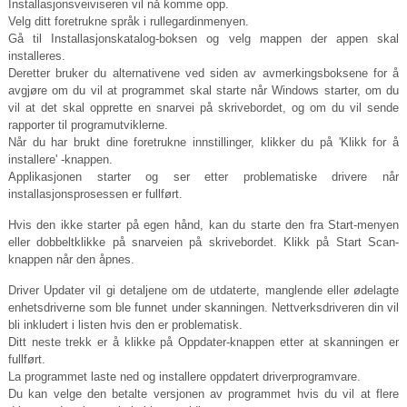
Installasjonsveiviseren vil nå komme opp.
Velg ditt foretrukne språk i rullegardinmenyen.
Gå til Installasjonskatalog-boksen og velg mappen der appen skal
installeres.
Deretter bruker du alternativene ved siden av avmerkingsboksene for å
avgjøre om du vil at programmet skal starte når Windows starter, om du
vil at det skal opprette en snarvei på skrivebordet, og om du vil sende
rapporter til programutviklerne.
Når du har brukt dine foretrukne innstillinger, klikker du på 'Klikk for å
installere' -knappen.
Applikasjonen starter og ser etter problematiske drivere når
installasjonsprosessen er fullført.
Hvis den ikke starter på egen hånd, kan du starte den fra Start-menyen
eller dobbeltklikke på snarveien på skrivebordet. Klikk på Start Scan-
knappen når den åpnes.
Driver Updater vil gi detaljene om de utdaterte, manglende eller ødelagte
enhetsdriverne som ble funnet under skanningen. Nettverksdriveren din vil
bli inkludert i listen hvis den er problematisk.
Ditt neste trekk er å klikke på Oppdater-knappen etter at skanningen er
fullført.
La programmet laste ned og installere oppdatert driverprogramvare.
Du kan velge den betalte versjonen av programmet hvis du vil at flere