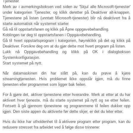
Tjenester.
Merk av i avmerkingsboksen ved siden av 'Skjul alle Microsoft-tjenester'
under kategorien Tjenester, og klikk deretter på Deaktiver alt-knappen.
Tjenestene på listen (unntatt Microsoft-tjenester) blir nå deaktivert fra å
starte automatisk når systemet starter.
Gå nå til oppstartsfanen og klikk på Åpne oppgavebehandling.
Koblingen tar deg til oppstartsfanen i Oppgavebehandling.
Gå til hvert oppstartsprogram i kategorien, høyreklikk på det og klikk på
Deaktiver. Forsikre deg om at du gjør dette mot hvert program på listen.
Lukk nå Oppgavebehandling og klikk på OK i dialogboksen
Systemkonfigurasjon.
Start systemet på nytt.
Når datamaskinen din har slått på, kan du prøve å kjøre
streamingtjenesten. Hvis problemet ikke oppstår igjen, må du finne
tjenesten eller programmet som ligger bak feilen.
For å gjøre det, aktiver tjenestene etter hverandre. Merk at etter at du har
aktivert hver tjeneste, må du starte systemet på nytt og se etter feilen.
Fortsett å gå gjennom tjenestene og programmene til feilen dukker opp
igjen. Den siste appen du aktiverte før dette skjer, er det du leter etter.
Hvis du ikke har utholdenhet til å aktivere program etter program, kan du
redusere stresset fra arbeidet ved å følge disse trinnene: