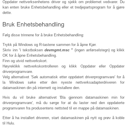
Oppdater nettverksenhetens driver og sjekk om problemet vedvarer. Du
kan enten bruke Enhetsbehandling eller et tredjepartsprogram for å gjøre
dette.
Følg disse trinnene for å bruke Enhetsbehandling:
Trykk på Windows og R-tastene sammen for å åpne Kjør.
Skriv inn “i tekstboksen
devmgmt.msc
”
(ingen anførselstegn) og klikk
OK for å åpne Enhetsbehandling.
Finn og utvid nettverkskort.
Høyreklikk nettverkskontrolleren og klikk Oppdater eller Oppdater
driverprogramvare.
Velg alternativet 'Søk automatisk etter oppdatert driverprogramvare' for å
la Windows søke etter den nyeste nettverksadapterdriveren for
datamaskinen din på internett og installere den.
Hvis du vil bruke alternativet 'Bla gjennom datamaskinen min for
driverprogramvare', må du sørge for at du laster ned den oppdaterte
programvaren fra produsentens nettsted til en mappe på datamaskinen.
Etter å ha installert driveren, start datamaskinen på nytt og prøv å koble
til Hulu.