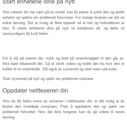
Hvis ruteren din har vært på en stund, kan du prøve å sykle den og andre
enheter og sjekke om problemet forsvinner. For mange brukere var det en
enkel løsning. Det er mulig at flere oppsett nå er tett og forbindelsen er
fast. Å starte enhetene dine på nytt vil initialisere alt, og dette vil
sannsynligvis bli kvitt feilen.
For å slå på ruteren din, trykk og hold på strømknappen til den går av.
Ikke bare tilbakestill det. Gå et skritt videre og koble den fra hvis den er
koblet til en strømkilde. Slå også av systemet og vent noen sekunder.
Start systemet på nytt og sjekk om problemet vedvarer.
Hvis du får feilen mens du streamer i nettleseren din, er det mulig at du
bruker den foreldede versjonen. Prøv å oppdatere den og sjekk om
problemet fortsetter. Hvis det ikke fungerer, kan du gå videre til neste
løsning.