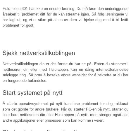
Hulu-feilen 301 har ikke en eneste løsning. Du må løse den underliggende
årsaken til problemet ditt før du kan streame igjen. Så følg løsningene vi
har lagt ut, og vi er sikre på at en av dem vil hjelpe deg med å bli kvitt
problemet for godt.
Nettverkstilkoblingen din er det første du bør se på. Enten du streamer i
nettleseren din eller med Hulu-appen, kan en dårlig internettforbindelse
ødelegge ting. Så prøv å besøke andre websider for å bekrefte at du har
en fungerende forbindelse.
Å starte operativsystemet på nytt kan løse problemet for deg, akkurat
som det gjorde for andre brukere. Når du starter PC-en på nytt, starter du
ikke bare nettleseren din eller Hulu-appen på nytt, men stenger også alle
andre applikasjoner eller prosesser som kan komme i veien.