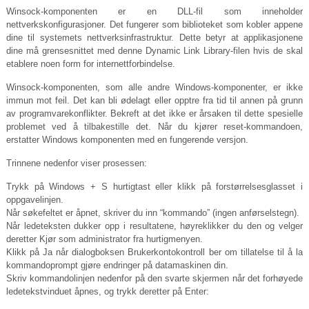
Winsock-komponenten er en DLL-fil som inneholder
nettverkskonfigurasjoner. Det fungerer som biblioteket som kobler appene
dine til systemets nettverksinfrastruktur. Dette betyr at applikasjonene
dine må grensesnittet med denne Dynamic Link Library-filen hvis de skal
etablere noen form for internettforbindelse.
Winsock-komponenten, som alle andre Windows-komponenter, er ikke
immun mot feil. Det kan bli ødelagt eller opptre fra tid til annen på grunn
av programvarekonflikter. Bekreft at det ikke er årsaken til dette spesielle
problemet ved å tilbakestille det. Når du kjører reset-kommandoen,
erstatter Windows komponenten med en fungerende versjon.
Trinnene nedenfor viser prosessen:
Trykk på Windows + S hurtigtast eller klikk på forstørrelsesglasset i
oppgavelinjen.
Når søkefeltet er åpnet, skriver du inn “kommando” (ingen anførselstegn).
Når ledeteksten dukker opp i resultatene, høyreklikker du den og velger
deretter Kjør som administrator fra hurtigmenyen.
Klikk på Ja når dialogboksen Brukerkontokontroll ber om tillatelse til å la
kommandoprompt gjøre endringer på datamaskinen din.
Skriv kommandolinjen nedenfor på den svarte skjermen når det forhøyede
ledetekstvinduet åpnes, og trykk deretter på Enter: