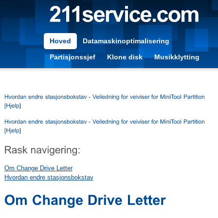
Hoved
Datamaskinoptimalisering
Partisjonssjef
Klone disk
Musikklytting
Om Change Drive Letter
Hvordan endre stasjonsbokstav