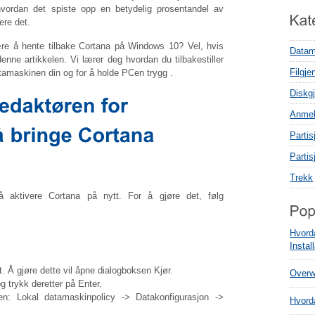
hvordan det spiste opp en betydelig prosentandel av
re det.
e å hente tilbake Cortana på Windows 10? Vel, hvis
Datam
 denne artikkelen. Vi lærer deg hvordan du tilbakestiller
Filgje
datamaskinen din og for å holde PCen trygg .
Diskgj
Anmel
Parti
Parti
Trekk
 å aktivere Cortana på nytt. For å gjøre det, følg
Hvord
Instal
 Å gjøre dette vil åpne dialogboksen Kjør.
Overwa
og trykk deretter på Enter.
en: Lokal datamaskinpolicy -> Datakonfigurasjon ->
Hvord