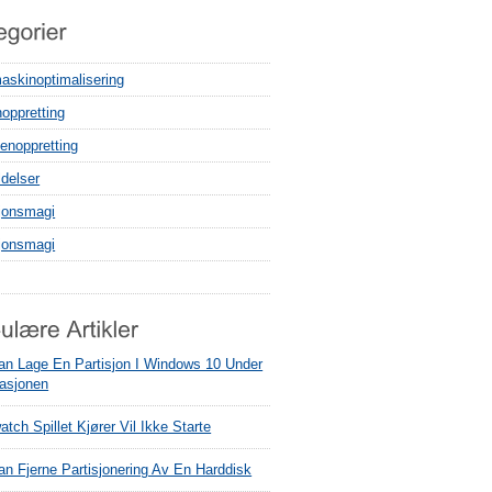
askinoptimalisering
noppretting
enoppretting
delser
sjonsmagi
sjonsmagi
an Lage En Partisjon I Windows 10 Under
lasjonen
tch Spillet Kjører Vil Ikke Starte
an Fjerne Partisjonering Av En Harddisk