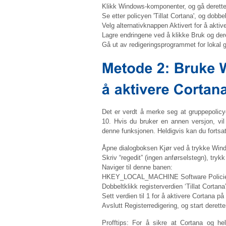
Klikk Windows-komponenter, og gå deretter
Se etter policyen 'Tillat Cortana', og dobbel
Velg alternativknappen Aktivert for å aktive
Lagre endringene ved å klikke Bruk og der
Gå ut av redigeringsprogrammet for lokal g
Det er verdt å merke seg at gruppepolicye
10. Hvis du bruker en annen versjon, vil
denne funksjonen. Heldigvis kan du fortsatt 
Åpne dialogboksen Kjør ved å trykke Win
Skriv “regedit” (ingen anførselstegn), trykk
Naviger til denne banen:
HKEY_LOCAL_MACHINE Software Policie
Dobbeltklikk registerverdien ‘Tillat Cortana’
Sett verdien til 1 for å aktivere Cortana på 
Avslutt Registerredigering, og start derett
Profftips: For å sikre at Cortana og hel