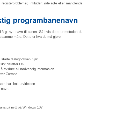
e registerproblemer, inkludert ødelagte eller manglende
å gi nytt navn til banen. Så hvis dette er metoden du
på samme måte. Dette er hva du må gjøre:
 starte dialogboksen Kjør.
likk deretter OK.
r å avsløre all nødvendig informasjon.
tter Cortana.
om har .bak-utvidelsen.
t navn.
rtana på nytt på Windows 10?