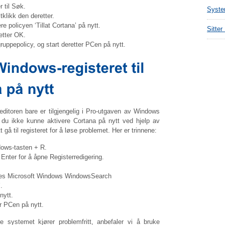
 til Søk.
Syste
tklikk den deretter.
re policyen ‘Tillat Cortana’ på nytt.
Sitter
etter OK.
ruppepolicy, og start deretter PCen på nytt.
ditoren bare er tilgjengelig i Pro-utgaven av Windows
 du ikke kunne aktivere Cortana på nytt ved hjelp av
gå til registeret for å løse problemet. Her er trinnene:
dows-tasten + R.
 Enter for å åpne Registerredigering.
s Microsoft Windows WindowsSearch
.
nytt.
er PCen på nytt.
e systemet kjører problemfritt, anbefaler vi å bruke