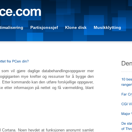
imalisering
Partisjonssjef
Klone disk
Musikklytting
er som vil gjøre daglige databehandlingsoppgaver mer
logigiganten mye krefter og ressurser for å bygge den
a. Etter kommando kan den utføre forskjellige oppgaver,
ke etter informasjon på nettet og få værmelding, blant
ed Cortana. Noen hevdet at funksjonen anonymt samlet