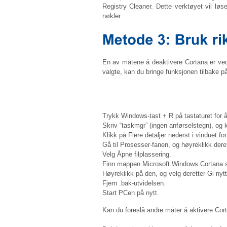
Registry Cleaner. Dette verktøyet vil løs
nøkler.
En av måtene å deaktivere Cortana er ved 
valgte, kan du bringe funksjonen tilbake 
Trykk Windows-tast + R på tastaturet for å
Skriv “taskmgr” (ingen anførselstegn), og k
Klikk på Flere detaljer nederst i vinduet fo
Gå til Prosesser-fanen, og høyreklikk dere
Velg Åpne filplassering.
Finn mappen Microsoft.Windows.Cortana s
Høyreklikk på den, og velg deretter Gi nyt
Fjern .bak-utvidelsen.
Start PCen på nytt.
Kan du foreslå andre måter å aktivere Co