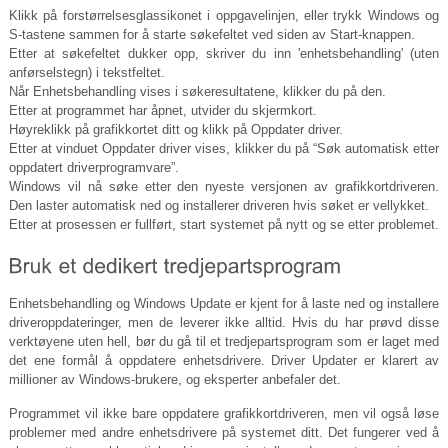
Klikk på forstørrelsesglassikonet i oppgavelinjen, eller trykk Windows og
S-tastene sammen for å starte søkefeltet ved siden av Start-knappen.
Etter at søkefeltet dukker opp, skriver du inn 'enhetsbehandling' (uten
anførselstegn) i tekstfeltet.
Når Enhetsbehandling vises i søkeresultatene, klikker du på den.
Etter at programmet har åpnet, utvider du skjermkort.
Høyreklikk på grafikkortet ditt og klikk på Oppdater driver.
Etter at vinduet Oppdater driver vises, klikker du på “Søk automatisk etter
oppdatert driverprogramvare”.
Windows vil nå søke etter den nyeste versjonen av grafikkortdriveren.
Den laster automatisk ned og installerer driveren hvis søket er vellykket.
Etter at prosessen er fullført, start systemet på nytt og se etter problemet.
Enhetsbehandling og Windows Update er kjent for å laste ned og installere
driveroppdateringer, men de leverer ikke alltid. Hvis du har prøvd disse
verktøyene uten hell, bør du gå til et tredjepartsprogram som er laget med
det ene formål å oppdatere enhetsdrivere. Driver Updater er klarert av
millioner av Windows-brukere, og eksperter anbefaler det.
Programmet vil ikke bare oppdatere grafikkortdriveren, men vil også løse
problemer med andre enhetsdrivere på systemet ditt. Det fungerer ved å