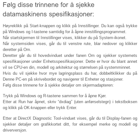
Høyreklikk på Start-knappen og klikk på Innstillinger. Du kan også trykke
på Windows og I-tastene samtidig for å åpne innstillingsprogrammet.
Når startskjermen til Innstillinger vises, klikker du på System-ikonet.
Når systemsiden vises, går du til venstre rute, blar nedover og klikker
deretter på Om.
Deretter går du til hovedvinduet under fanen Om og sjekker systemets
spesifikasjoner under Enhetsspesifikasjoner. Dette er hvor du blant annet
vil se CPU-en din, modell og arkitektur og størrelsen på systemminnet.
Hvis du vil sjekke hvor mye lagringsplass du har, dobbeltklikker du på
Denne PC-en på skrivebordet og navigerer til Enheter og stasjoner.
Følg disse trinnene for å sjekke detaljer om skjermadapteren:
Trykk på Windows og R-tastene sammen for å åpne Kjør.
Etter at Run har åpnet, skriv “dxdiag” (uten anførselstegn) i tekstboksen
og klikk på OK-knappen eller trykk Enter.
Etter at DirectX Diagnostic Tool-vinduet vises, går du til Display-fanen og
sjekker detaljer om grafikkortet ditt, for eksempel merke og modell og
driverversjon.