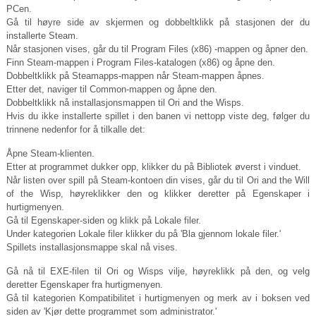
PCen.
Gå til høyre side av skjermen og dobbeltklikk på stasjonen der du
installerte Steam.
Når stasjonen vises, går du til Program Files (x86) -mappen og åpner den.
Finn Steam-mappen i Program Files-katalogen (x86) og åpne den.
Dobbeltklikk på Steamapps-mappen når Steam-mappen åpnes.
Etter det, naviger til Common-mappen og åpne den.
Dobbeltklikk nå installasjonsmappen til Ori and the Wisps.
Hvis du ikke installerte spillet i den banen vi nettopp viste deg, følger du
trinnene nedenfor for å tilkalle det:
Åpne Steam-klienten.
Etter at programmet dukker opp, klikker du på Bibliotek øverst i vinduet.
Når listen over spill på Steam-kontoen din vises, går du til Ori and the Will
of the Wisp, høyreklikker den og klikker deretter på Egenskaper i
hurtigmenyen.
Gå til Egenskaper-siden og klikk på Lokale filer.
Under kategorien Lokale filer klikker du på 'Bla gjennom lokale filer.'
Spillets installasjonsmappe skal nå vises.
Gå nå til EXE-filen til Ori og Wisps vilje, høyreklikk på den, og velg
deretter Egenskaper fra hurtigmenyen.
Gå til kategorien Kompatibilitet i hurtigmenyen og merk av i boksen ved
siden av 'Kjør dette programmet som administrator.'