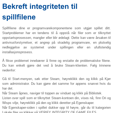
Spillfilene dine er programvarekomponentene som utgjør spillet ditt.
Startproblemer har en tendens til å oppstå når filer som er tilknyttet
oppstartsprosessen, mangler eller blir ødelagt. Dette kan være årsaken til
antivirusforstyrrelser, et angrep på skadelig programvare, en plutselig
nedleggelse av systemet under spillingen eller en ufullstendig
installasjonsprosess.
Å fikse problemet innebærer å finne og erstatte de problematiske filene.
Du kan enkelt gjøre det ved å bruke Steam-klienten. Følg trinnene
nedenfor:
Gå til Start-menyen, søk etter Steam, høyreklikk den og klikk på Kjør
som administrator. Du kan gjøre det samme for appens snarvei hvis du
har det.
Når Steam åpnes, naviger til toppen av vinduet og klikk på Bibliotek.
Listen over spill som er tilknyttet Steam-kontoen din, vises nå; finn Ori og
Wisps vilje, høyreklikk på den og klikk deretter på Egenskaper.
Når Egenskaper-siden i spillet dukker opp til høyre, går du til kategorien
Lokale filer og klikker på VERIFY INTEGRITY OF GAME FILES ...