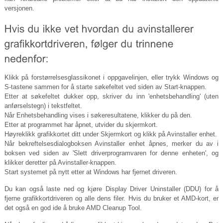
versjonen.
Klikk på forstørrelsesglassikonet i oppgavelinjen, eller trykk Windows og
S-tastene sammen for å starte søkefeltet ved siden av Start-knappen.
Etter at søkefeltet dukker opp, skriver du inn 'enhetsbehandling' (uten
anførselstegn) i tekstfeltet.
Når Enhetsbehandling vises i søkeresultatene, klikker du på den.
Etter at programmet har åpnet, utvider du skjermkort.
Høyreklikk grafikkortet ditt under Skjermkort og klikk på Avinstaller enhet.
Når bekreftelsesdialogboksen Avinstaller enhet åpnes, merker du av i
boksen ved siden av 'Slett driverprogramvaren for denne enheten', og
klikker deretter på Avinstaller-knappen.
Start systemet på nytt etter at Windows har fjernet driveren.
Du kan også laste ned og kjøre Display Driver Uninstaller (DDU) for å
fjerne grafikkortdriveren og alle dens filer. Hvis du bruker et AMD-kort, er
det også en god ide å bruke AMD Cleanup Tool.