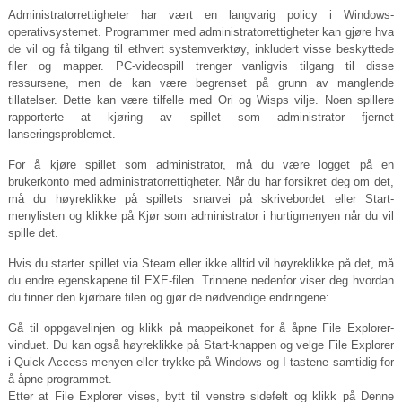
Administratorrettigheter har vært en langvarig policy i Windows-
operativsystemet. Programmer med administratorrettigheter kan gjøre hva
de vil og få tilgang til ethvert systemverktøy, inkludert visse beskyttede
filer og mapper. PC-videospill trenger vanligvis tilgang til disse
ressursene, men de kan være begrenset på grunn av manglende
tillatelser. Dette kan være tilfelle med Ori og Wisps vilje. Noen spillere
rapporterte at kjøring av spillet som administrator fjernet
lanseringsproblemet.
For å kjøre spillet som administrator, må du være logget på en
brukerkonto med administratorrettigheter. Når du har forsikret deg om det,
må du høyreklikke på spillets snarvei på skrivebordet eller Start-
menylisten og klikke på Kjør som administrator i hurtigmenyen når du vil
spille det.
Hvis du starter spillet via Steam eller ikke alltid vil høyreklikke på det, må
du endre egenskapene til EXE-filen. Trinnene nedenfor viser deg hvordan
du finner den kjørbare filen og gjør de nødvendige endringene:
Gå til oppgavelinjen og klikk på mappeikonet for å åpne File Explorer-
vinduet. Du kan også høyreklikke på Start-knappen og velge File Explorer
i Quick Access-menyen eller trykke på Windows og I-tastene samtidig for
å åpne programmet.
Etter at File Explorer vises, bytt til venstre sidefelt og klikk på Denne