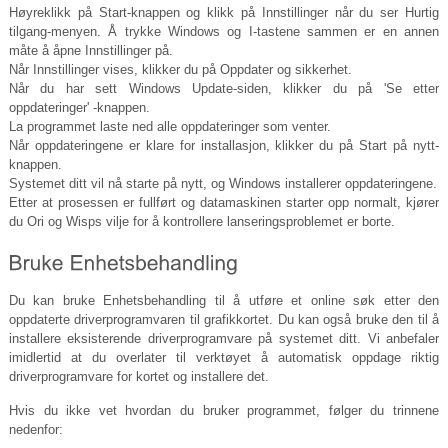
Høyreklikk på Start-knappen og klikk på Innstillinger når du ser Hurtig
tilgang-menyen. Å trykke Windows og I-tastene sammen er en annen
måte å åpne Innstillinger på.
Når Innstillinger vises, klikker du på Oppdater og sikkerhet.
Når du har sett Windows Update-siden, klikker du på 'Se etter
oppdateringer' -knappen.
La programmet laste ned alle oppdateringer som venter.
Når oppdateringene er klare for installasjon, klikker du på Start på nytt-
knappen.
Systemet ditt vil nå starte på nytt, og Windows installerer oppdateringene.
Etter at prosessen er fullført og datamaskinen starter opp normalt, kjører
du Ori og Wisps vilje for å kontrollere lanseringsproblemet er borte.
Du kan bruke Enhetsbehandling til å utføre et online søk etter den
oppdaterte driverprogramvaren til grafikkortet. Du kan også bruke den til å
installere eksisterende driverprogramvare på systemet ditt. Vi anbefaler
imidlertid at du overlater til verktøyet å automatisk oppdage riktig
driverprogramvare for kortet og installere det.
Hvis du ikke vet hvordan du bruker programmet, følger du trinnene
nedenfor: