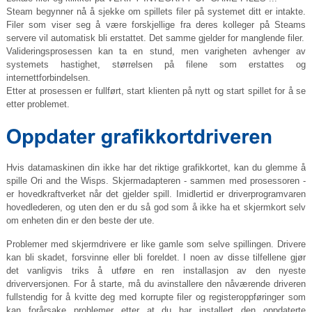
Steam begynner nå å sjekke om spillets filer på systemet ditt er intakte.
Filer som viser seg å være forskjellige fra deres kolleger på Steams
servere vil automatisk bli erstattet. Det samme gjelder for manglende filer.
Valideringsprosessen kan ta en stund, men varigheten avhenger av
systemets hastighet, størrelsen på filene som erstattes og
internettforbindelsen.
Etter at prosessen er fullført, start klienten på nytt og start spillet for å se
etter problemet.
Hvis datamaskinen din ikke har det riktige grafikkortet, kan du glemme å
spille Ori and the Wisps. Skjermadapteren - sammen med prosessoren -
er hovedkraftverket når det gjelder spill. Imidlertid er driverprogramvaren
hovedlederen, og uten den er du så god som å ikke ha et skjermkort selv
om enheten din er den beste der ute.
Problemer med skjermdrivere er like gamle som selve spillingen. Drivere
kan bli skadet, forsvinne eller bli foreldet. I noen av disse tilfellene gjør
det vanligvis triks å utføre en ren installasjon av den nyeste
driverversjonen. For å starte, må du avinstallere den nåværende driveren
fullstendig for å kvitte deg med korrupte filer og registeroppføringer som
kan forårsake problemer etter at du har installert den oppdaterte