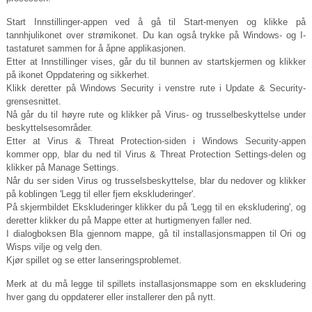
Start Innstillinger-appen ved å gå til Start-menyen og klikke på
tannhjulikonet over strømikonet. Du kan også trykke på Windows- og I-
tastaturet sammen for å åpne applikasjonen.
Etter at Innstillinger vises, går du til bunnen av startskjermen og klikker
på ikonet Oppdatering og sikkerhet.
Klikk deretter på Windows Security i venstre rute i Update & Security-
grensesnittet.
Nå går du til høyre rute og klikker på Virus- og trusselbeskyttelse under
beskyttelsesområder.
Etter at Virus & Threat Protection-siden i Windows Security-appen
kommer opp, blar du ned til Virus & Threat Protection Settings-delen og
klikker på Manage Settings.
Når du ser siden Virus og trusselsbeskyttelse, blar du nedover og klikker
på koblingen 'Legg til eller fjern ekskluderinger'.
På skjermbildet Ekskluderinger klikker du på 'Legg til en ekskludering', og
deretter klikker du på Mappe etter at hurtigmenyen faller ned.
I dialogboksen Bla gjennom mappe, gå til installasjonsmappen til Ori og
Wisps vilje og velg den.
Kjør spillet og se etter lanseringsproblemet.
Merk at du må legge til spillets installasjonsmappe som en ekskludering
hver gang du oppdaterer eller installerer den på nytt.