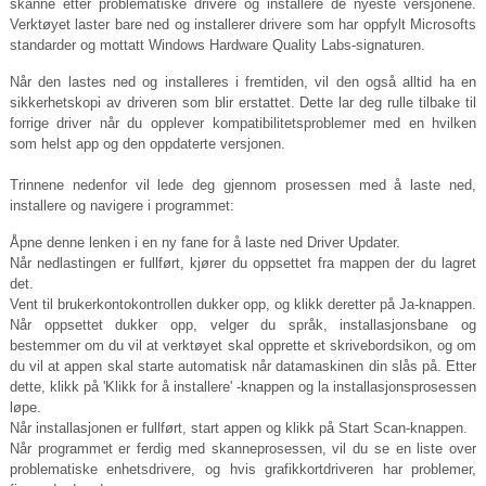
skanne etter problematiske drivere og installere de nyeste versjonene.
Verktøyet laster bare ned og installerer drivere som har oppfylt Microsofts
standarder og mottatt Windows Hardware Quality Labs-signaturen.
Når den lastes ned og installeres i fremtiden, vil den også alltid ha en
sikkerhetskopi av driveren som blir erstattet. Dette lar deg rulle tilbake til
forrige driver når du opplever kompatibilitetsproblemer med en hvilken
som helst app og den oppdaterte versjonen.
Trinnene nedenfor vil lede deg gjennom prosessen med å laste ned,
installere og navigere i programmet:
Åpne denne lenken i en ny fane for å laste ned Driver Updater.
Når nedlastingen er fullført, kjører du oppsettet fra mappen der du lagret
det.
Vent til brukerkontokontrollen dukker opp, og klikk deretter på Ja-knappen.
Når oppsettet dukker opp, velger du språk, installasjonsbane og
bestemmer om du vil at verktøyet skal opprette et skrivebordsikon, og om
du vil at appen skal starte automatisk når datamaskinen din slås på. Etter
dette, klikk på 'Klikk for å installere' -knappen og la installasjonsprosessen
løpe.
Når installasjonen er fullført, start appen og klikk på Start Scan-knappen.
Når programmet er ferdig med skanneprosessen, vil du se en liste over
problematiske enhetsdrivere, og hvis grafikkortdriveren har problemer,