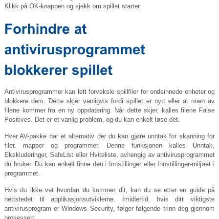
Klikk på OK-knappen og sjekk om spillet starter.
Antivirusprogrammer kan lett forveksle spillfiler for ondsinnede enheter og
blokkere dem. Dette skjer vanligvis fordi spillet er nytt eller at noen av
filene kommer fra en ny oppdatering. Når dette skjer, kalles filene False
Positives. Det er et vanlig problem, og du kan enkelt løse det.
Hver AV-pakke har et alternativ der du kan gjøre unntak for skanning for
filer, mapper og programmer. Denne funksjonen kalles Unntak,
Ekskluderinger, SafeList eller Hviteliste, avhengig av antivirusprogrammet
du bruker. Du kan enkelt finne den i Innstillinger eller Innstillinger-miljøet i
programmet.
Hvis du ikke vet hvordan du kommer dit, kan du se etter en guide på
nettstedet til applikasjonsutviklerne. Imidlertid, hvis ditt viktigste
antivirusprogram er Windows Security, følger følgende trinn deg gjennom
prosessen: