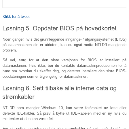
Klikk for å tweet
Noen ganger, hvis det grunnleggende inngangs- / utgangssystemet (BIOS)
på datamaskinen din er utdatert, kan du også motta NTLDR-manglende
problem.
Så vel, sørg for at den siste versjonen for BIOS er installert på
datamaskinen. Hvis ikke, bør du kontakte datamaskinprodusenten for å
høre om hvordan du skaffer deg, og deretter installere den siste BIOS-
oppdateringen som er tilgjengelig for datamaskinen.
NTLDR som mangler Windows 10, kan være forårsaket av løse eller
defekte IDE-kabler. Så prøv å bytte ut IDE-kabelen med en ny hvis du
mistenker at den kan være feil.
Før du setter inn interne data eller strømkabler på nytt, må du slå av