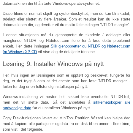
datamaskinen din til å starte Windows-operativsystemet.
Disse filene er normalt skjult og systembeskyttet, men de kan bli skadet,
ødelagt eller slettet av flere årsaker. Som et resultat kan du ikke starte
datamaskinen din, og deretter vil du motta feilmeldingen 'NTLDR mangler'.
I denne situasjonen må du gjenopprette de skadede / ødelagte eller
manglende NTLDR- og
Ntdetect.com-filene
for å løse dette problemet
enkelt. Her, dette innlegget
Slik gjenoppretter du NTLDR og Ntdetect.com
fra Windows XP CD
vil vise deg de detaljerte trinnene.
Her, hvis ingen av løsningene som er oppført og beskrevet, fungerte for
deg, er det trygt å anta at det eneste som kan løse 'NTLDR mangler' -
feilen for deg er en fullstendig installasjon på nytt.
Windows-installering vil nesten helt sikkert løse eventuelle NTLDR-feil,
men det vil slette data. Så det anbefales å
sikkerhetskopier alle
nødvendige data
før du installerer Windows på nytt.
Copy Disk-funksjonen levert av MiniTool Partition Wizard kan hjelpe deg
med å kopiere alle partisjoner og data fra en disk til en annen i flere trinn,
som vist i det følgende.