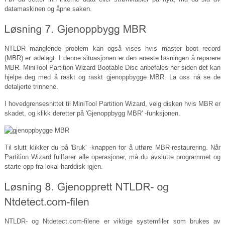
datamaskinen og åpne saken.
NTLDR manglende problem kan også vises hvis master boot record
(MBR) er ødelagt. I denne situasjonen er den eneste løsningen å reparere
MBR. MiniTool Partition Wizard Bootable Disc anbefales her siden det kan
hjelpe deg med å raskt og raskt gjenoppbygge MBR. La oss nå se de
detaljerte trinnene.
I hovedgrensesnittet til MiniTool Partition Wizard, velg disken hvis MBR er
skadet, og klikk deretter på 'Gjenoppbygg MBR' -funksjonen.
Til slutt klikker du på 'Bruk' -knappen for å utføre MBR-restaurering. Når
Partition Wizard fullfører alle operasjoner, må du avslutte programmet og
starte opp fra lokal harddisk igjen.
NTLDR- og
Ntdetect.com-filene
er viktige systemfiler som brukes av