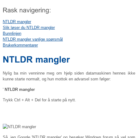
NTLDR mangler
Slik løser du NTLDR mangler
Bunnlinjen
NTLDR mangler vanlige spørsmål
Brukerkommentarer
Nylig ba min venninne meg om hjelp siden datamaskinen hennes ikke
kunne starte normalt, og hun mottok en advarsel som følger:
'
NTLDR mangler
Trykk Ctrl + Alt + Del for å starte på nytt.
Så, jeg Google 'NTLDR mangler' og besøker Windows forum så vel som