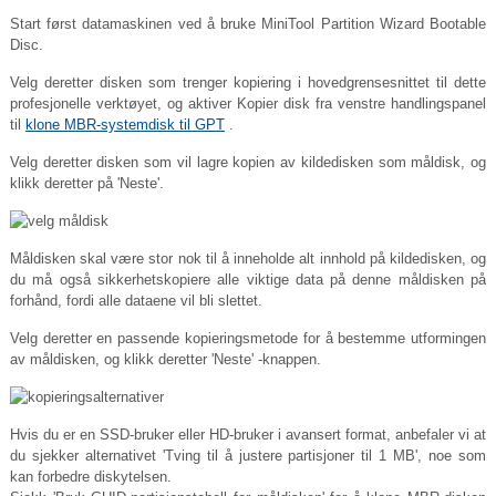
Start først datamaskinen ved å bruke MiniTool Partition Wizard Bootable
Disc.
Velg deretter disken som trenger kopiering i hovedgrensesnittet til dette
profesjonelle verktøyet, og aktiver Kopier disk fra venstre handlingspanel
til
klone MBR-systemdisk til GPT
.
Velg deretter disken som vil lagre kopien av kildedisken som måldisk, og
klikk deretter på 'Neste'.
Måldisken skal være stor nok til å inneholde alt innhold på kildedisken, og
du må også sikkerhetskopiere alle viktige data på denne måldisken på
forhånd, fordi alle dataene vil bli slettet.
Velg deretter en passende kopieringsmetode for å bestemme utformingen
av måldisken, og klikk deretter 'Neste' -knappen.
Hvis du er en SSD-bruker eller HD-bruker i avansert format, anbefaler vi at
du sjekker alternativet 'Tving til å justere partisjoner til 1 MB', noe som
kan forbedre diskytelsen.