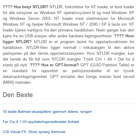
???? Hva betyr NTLDR?
NTLDR, forkortelse for NT loader, er boot loader
for alle versjoner av Windows NT operativsystem til og med Windows XP
og Windows Server 2003. NT loader viser startmenyen for Microsoft
Windows NT og hjelper Microsoft Windows NT / 2000 / XP å laste inn. NT
loader kjøres vanligvis fra den primære harddisken. Noen ganger kan den
kjøre fra en USB-stasjon eller andre bærbare lagringsenheter.
???? Hvor
ligger NTLDR?
NTLDR er et program lastet fra oppstartssektoren for
harddisken. NTLDR-filen ligger normalt i rotkatalogen til den aktive
partisjonen på den første oppstartsstasjonen. Hvis NTLDR mangler, kan
det hende du får feil som 'NTLDR mangler. Trykk Ctrl + Alt + Del for å
starte på nytt.'
???? Hva er GPT-format?
GPT (GUID Partition Table) er
en standard for oppsettet av partisjonstabeller til en fysisk
datamaskinlagringsenhet. GPT erstatter den forrige master boot record
(MBR) metoden.