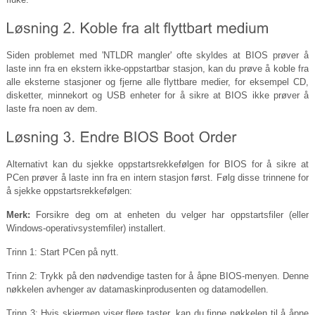
Siden problemet med 'NTLDR mangler' ofte skyldes at BIOS prøver å
laste inn fra en ekstern ikke-oppstartbar stasjon, kan du prøve å koble fra
alle eksterne stasjoner og fjerne alle flyttbare medier, for eksempel CD,
disketter, minnekort og USB enheter for å sikre at BIOS ikke prøver å
laste fra noen av dem.
Alternativt kan du sjekke oppstartsrekkefølgen for BIOS for å sikre at
PCen prøver å laste inn fra en intern stasjon først. Følg disse trinnene for
å sjekke oppstartsrekkefølgen:
Merk:
Forsikre deg om at enheten du velger har oppstartsfiler (eller
Windows-operativsystemfiler) installert.
Trinn 1: Start PCen på nytt.
Trinn 2: Trykk på den nødvendige tasten for å åpne BIOS-menyen. Denne
nøkkelen avhenger av datamaskinprodusenten og datamodellen.
Trinn 3: Hvis skjermen viser flere taster, kan du finne nøkkelen til å åpne