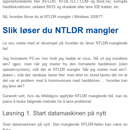
oppstartsrelaterte filer (NTLDR,
NTDETECT.COM
og
Boot.ini
), korrupte
harddisksektorer, utdatert BIOS og skadede eller løse IDE-kabler, etc.
Nå, hvordan fikser du at NTLDR mangler i Windows 10/8/7?
La oss starte med et eksempel på hvordan du løser NTLDR-manglende
feil.
Jeg formaterte PC-en min fordi jeg hadde et virus. Nå vil jeg installere
win7 igjen, men når jeg starter fra den formaterte harddisken (uten
operativsystem), står det at NTLDR mangler. Når jeg starter med win7-
platen i, står det: windows laster filer. men etter en stund lastes det inn at
det var et problem med å kommunisere med harddisken ... hvordan kan
jeg løse det?
Generelt sett, hvis du tilfeldigvis oppfyller NTLDR manglende feil, kan du
prøve å bruke følgende metoder for å løse problemet.
Start datamaskinen på nytt. Den manglende NTLDR-feilen kan være en
fluke.