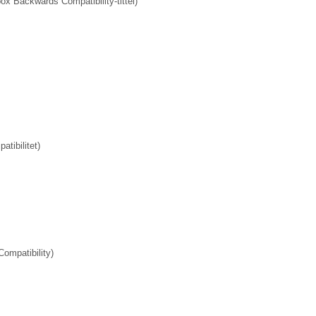
x Backwards Compatibility-tittel)
tibilitet)
ompatibility)