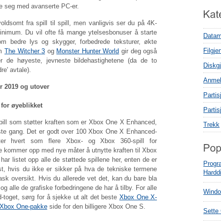
le seg med avanserte PC-er.
ldsomt fra spill til spill, men vanligvis ser du på 4K-
inimum. Du vil ofte få mange ytelsesbonuser å starte
Datam
som bedre lys og skygger, forbedrede teksturer, økte
Filgje
om
The Witcher 3
og
Monster Hunter World
gir deg også
r de høyeste, jevneste bildehastighetene (da de to
Diskgj
e' avtale).
Anmel
or 2019 og utover
Parti
 for øyeblikket
Parti
spill som støtter kraften som er Xbox One X Enhanced,
Trekk
ste gang. Det er godt over 100 Xbox One X Enhanced-
etter hvert som flere Xbox- og Xbox 360-spill for
ere kommer opp med nye måter å utnytte kraften til Xbox
har listet opp alle de støttede spillene her, enten de er
Progr
st, hvis du ikke er sikker på hva de tekniske termene
Hardd
sk oversikt. Hvis du allerede vet det, kan du bare bla
g alle de grafiske forbedringene de har å tilby. For alle
Window
oget, sørg for å sjekke ut alt det beste
Xbox One X-
 Xbox One-pakke
side for den billigere Xbox One S.
Sette