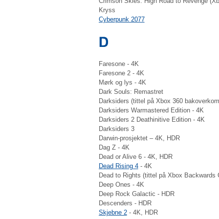
Crimson Skies: High Road to Revenge (Xbo
Kryss
Cyberpunk 2077
Faresone - 4K
Faresone 2 - 4K
Mørk og lys - 4K
Dark Souls: Remastret
Darksiders (tittel på Xbox 360 bakoverkompa
Darksiders Warmastered Edition - 4K
Darksiders 2 Deathinitive Edition - 4K
Darksiders 3
Darwin-prosjektet – 4K, HDR
Dag Z - 4K
Dead or Alive 6 - 4K, HDR
Dead Rising 4
- 4K
Dead to Rights (tittel på Xbox Backwards C
Deep Ones - 4K
Deep Rock Galactic - HDR
Descenders - HDR
Skjebne 2
- 4K, HDR