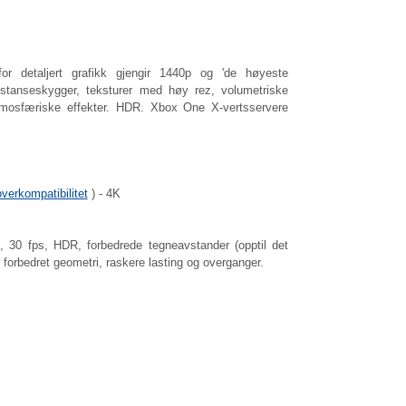
for detaljert grafikk gjengir 1440p og 'de høyeste
gdistanseskygger, teksturer med høy rez, volumetriske
osfæriske effekter. HDR. Xbox One X-vertsservere
overkompatibilitet
) - 4K
, 30 fps, HDR, forbedrede tegneavstander (opptil det
orbedret geometri, raskere lasting og overganger.