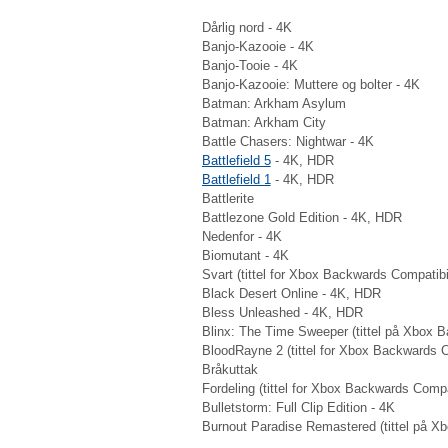
Dårlig nord - 4K
Banjo-Kazooie - 4K
Banjo-Tooie - 4K
Banjo-Kazooie: Muttere og bolter - 4K
Batman: Arkham Asylum
Batman: Arkham City
Battle Chasers: Nightwar - 4K
Battlefield 5
- 4K, HDR
Battlefield 1
- 4K, HDR
Battlerite
Battlezone Gold Edition - 4K, HDR
Nedenfor - 4K
Biomutant - 4K
Svart (tittel for Xbox Backwards Compatibil
Black Desert Online - 4K, HDR
Bless Unleashed - 4K, HDR
Blinx: The Time Sweeper (tittel på Xbox B
BloodRayne 2 (tittel for Xbox Backwards C
Bråkuttak
Fordeling (tittel for Xbox Backwards Compat
Bulletstorm: Full Clip Edition - 4K
Burnout Paradise Remastered (tittel på Xb