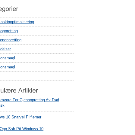
askinoptimalisering
noppretting
enoppretting
delser
sjonsmagi
sjonsmagi
amvare For Gjenoppretting Av Død
isk
s 10 Snarvei Pilfjerner
 Opp Ssh På Windows 10