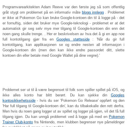
Programvarearkitekten Adam Reeve var den første jeg så som offentlig
gråt stygt om problemet på en informativ måte
blogg innlegg
. Problemet
er ikke at Pokemon Go kan bruke Google-kontoen din til å logge på - det
er fornuftig, siden det bruker mye Google-teknologi - problemet er at det
automatisk gir seg selv mye mer tilgang til Google-kontoen din enn det
noen gang skulle trenge. . Her er beskrivelsen av hva det å gi en app noe
full kontotilgang gjør fra en
Googles støtteside
: 'Når du gir full
kontotilgang, kan applikasjonen se og endre nesten all informasjon i
Google-kontoen din (men den kan ikke endre passordet ditt, slette
kontoen din eller betale med Google Wallet på dine vegne).'
Problemet ser ut til å være begrenset til folk som spiller spillet på iOS, og
ikke alles konto har blitt berørt. Du kan sjekke din
Googles
kontosikkerhetsside
- hvis du ser 'Pokemon Go Release' oppført og den
'Har full tilgang til Google-kontoen din', kan du tilbakekalle den rett derfra.
Men hvis du noen gang logger ut av spillet og logger på igjen, vil det få full
tilgang igjen. Du kan unngå problemet ved å logge på med en
Pokemon
Trainer Club-konto
fra Nintendo, men klubben begrenser nye påmeldinger