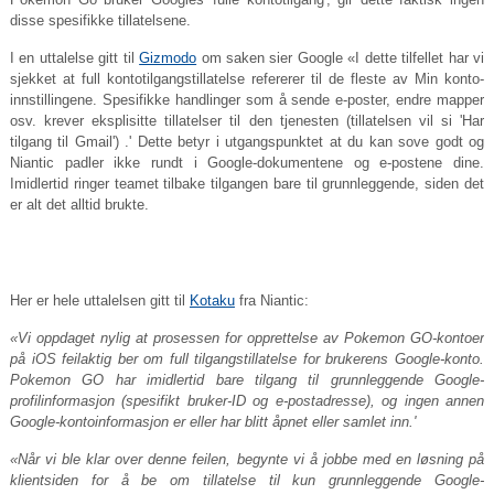
disse spesifikke tillatelsene.
I en uttalelse gitt til
Gizmodo
om saken sier Google «I dette tilfellet har vi
sjekket at full kontotilgangstillatelse refererer til de fleste av Min konto-
innstillingene. Spesifikke handlinger som å sende e-poster, endre mapper
osv. krever eksplisitte tillatelser til den tjenesten (tillatelsen vil si 'Har
tilgang til Gmail') .' Dette betyr i utgangspunktet at du kan sove godt og
Niantic padler ikke rundt i Google-dokumentene og e-postene dine.
Imidlertid ringer teamet tilbake tilgangen bare til grunnleggende, siden det
er alt det alltid brukte.
Her er hele uttalelsen gitt til
Kotaku
fra Niantic:
«Vi oppdaget nylig at prosessen for opprettelse av Pokemon GO-kontoer
på iOS feilaktig ber om full tilgangstillatelse for brukerens Google-konto.
Pokemon GO har imidlertid bare tilgang til grunnleggende Google-
profilinformasjon (spesifikt bruker-ID og e-postadresse), og ingen annen
Google-kontoinformasjon er eller har blitt åpnet eller samlet inn.'
«Når vi ble klar over denne feilen, begynte vi å jobbe med en løsning på
klientsiden for å be om tillatelse til kun grunnleggende Google-