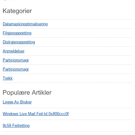
Datamaskinoptimalisering
Filgjenoppretting
Diskgjenoppretting
Anmeldelser
Partisjonsmagi
Partisjonsmagi
Trekk
Logge Av Bruker
Windows Live Mail Feil-Id 0x800ccc0f
9c59 Feilretting