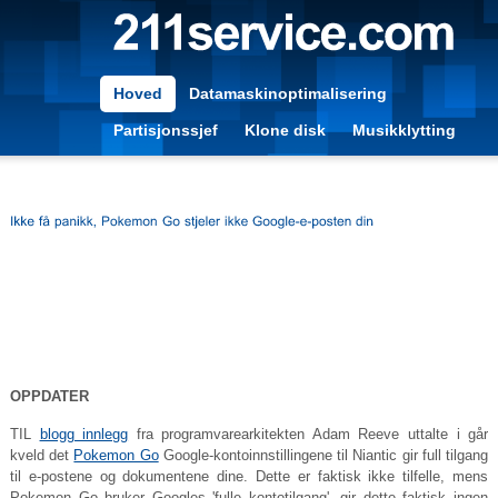
Hoved
Datamaskinoptimalisering
Partisjonssjef
Klone disk
Musikklytting
OPPDATER
TIL
blogg innlegg
fra programvarearkitekten Adam Reeve uttalte i går
kveld det
Pokemon Go
Google-kontoinnstillingene til Niantic gir full tilgang
til e-postene og dokumentene dine. Dette er faktisk ikke tilfelle, mens
Pokemon Go bruker Googles 'fulle kontotilgang', gir dette faktisk ingen