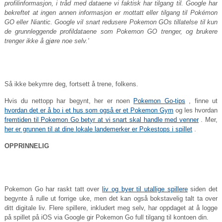
profilinformasjon, i tråd med dataene vi faktisk har tilgang til. Google har
bekreftet at ingen annen informasjon er mottatt eller tilgang til Pokémon
GO eller Niantic. Google vil snart redusere Pokemon GOs tillatelse til kun
de grunnleggende profildataene som Pokemon GO trenger, og brukere
trenger ikke å gjøre noe selv.'
Så ikke bekymre deg, fortsett å trene, folkens.
Hvis du nettopp har begynt, her er noen
Pokemon Go-tips
, finne ut
hvordan det er å bo i et hus som også er et Pokemon Gym
og les hvordan
fremtiden til Pokemon Go betyr at vi snart skal handle med venner
. Mer,
her er grunnen til at dine lokale landemerker er Pokestops i spillet
.
OPPRINNELIG
Pokemon Go har raskt tatt over
liv og byer til utallige spillere
siden det
begynte å rulle ut forrige uke, men det kan også bokstavelig talt ta over
ditt digitale liv. Flere spillere, inkludert meg selv, har oppdaget at å logge
på spillet på iOS via Google gir Pokemon Go full tilgang til kontoen din.