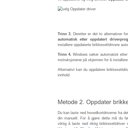
Trinn 3.
Deretter er det to alternativer f
automatisk etter oppdatert driverpro
installere oppdaterte brikkesettdrivere aut
Trinn 4.
Windows søker automatisk etter o
instruksjonene på skjermen for å installer
Alternativt kan du oppdatere brikkesettdr
innhold.
Du kan laste ned hovedkortdriverne fra det
din manuelt. For å gjøre dette må du f
viktig å laste ned riktig brikkesettdrive