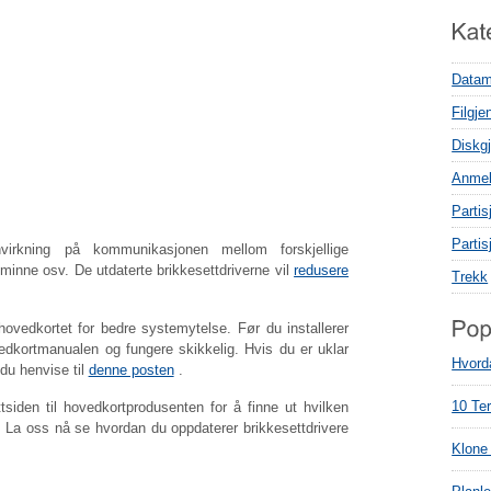
Datam
Filgje
Diskgj
Anmel
Parti
Parti
nvirkning på kommunikasjonen mellom forskjellige
minne osv. De utdaterte brikkesettdriverne vil
redusere
Trekk
hovedkortet for bedre systemytelse. Før du installerer
ovedkortmanualen og fungere skikkelig. Hvis du er uklar
Hvord
du henvise til
denne posten
.
tsiden til hovedkortprodusenten for å finne ut hvilken
10 Te
r. La oss nå se hvordan du oppdaterer brikkesettdrivere
Klone 