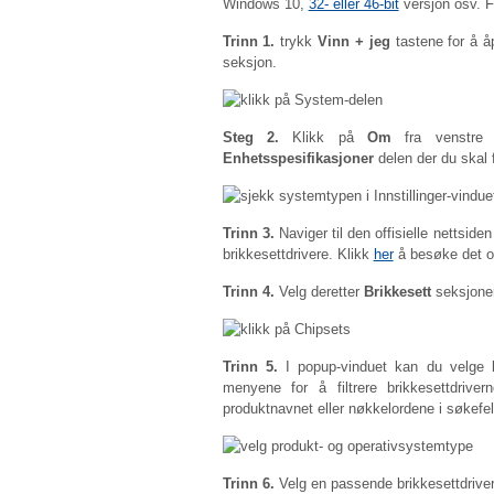
Windows 10,
32- eller 46-bit
versjon osv. F
Trinn 1.
trykk
Vinn + jeg
tastene for å 
seksjon.
Steg 2.
Klikk på
Om
fra venstre r
Enhetsspesifikasjoner
delen der du skal f
Trinn 3.
Naviger til den offisielle nettside
brikkesettdrivere. Klikk
her
å besøke det off
Trinn 4.
Velg deretter
Brikkesett
seksjonen
Trinn 5.
I popup-vinduet kan du velge
menyene for å filtrere brikkesettdrive
produktnavnet eller nøkkelordene i søkefel
Trinn 6.
Velg en passende brikkesettdriver