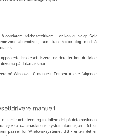
or å oppdatere brikkesettdrivere. Her kan du velge
Søk
gramvare
alternativet, som kan hjelpe deg med å
omatisk.
ppdaterte brikkesettdrivere, og deretter kan du følge
e driverne på datamaskinen.
ivere på Windows 10 manuelt. Fortsett å lese følgende
 offisielle nettstedet og installere det på datamaskinen
ørst sjekke datamaskinens systeminformasjon. Det er
r som passer for Windows-systemet ditt - enten det er