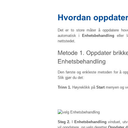
Det er to store måter å oppdatere hove
automatisk i
Enhetsbehandling
eller l
nettstedet.
Den første og enkleste metoden for å opp
Slik gjør du det:
Trinn 1.
Høyreklikk på
Start
menyen og v
Steg 2.
I
Enhetsbehandling
vinduet, ut
vil oppdatere, og velg deretter
Oppdater d