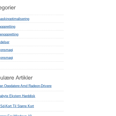
askinoptimalisering
noppretting
enoppretting
delser
sjonsmagi
sjonsmagi
an Oppdatere Amd Radeon-Drivere
rabyte Ekstern Harddisk
Sd-Kort Til Større Kort