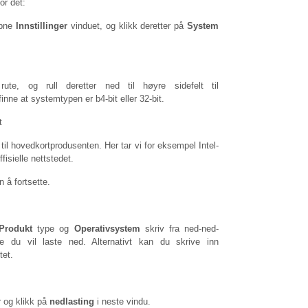
or det:
åpne
Innstillinger
vinduet, og klikk deretter på
System
ute, og rull deretter ned til høyre sidefelt til
inne at systemtypen er b4-bit eller 32-bit.
n til hovedkortprodusenten. Her tar vi for eksempel Intel-
isielle nettstedet.
 å fortsette.
Produkt
type og
Operativsystem
skriv fra ned-ned-
rne du vil laste ned. Alternativt kan du skrive inn
tet.
 og klikk på
nedlasting
i neste vindu.