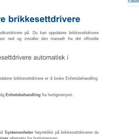
Planl
dkortdrivere på. Du kan oppdatere brikkesettdrivere
ast ned og installer den manuelt fra det offisielle
datere brikkesettdrivere er å bruke Enhetsbehandling.
elg
Enhetsbehandling
fra hurtigmenyen.
vid
Systemenheter
høyreklikk på brikkesettdriveren du
river
alternativ fra hurtigmenyen.