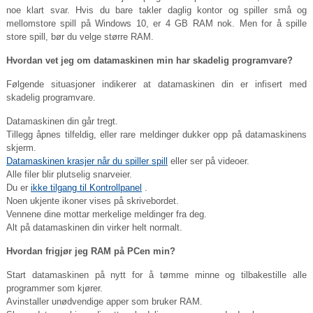
noe klart svar. Hvis du bare takler daglig kontor og spiller små og
mellomstore spill på Windows 10, er 4 GB RAM nok. Men for å spille
store spill, bør du velge større RAM.
Hvordan vet jeg om datamaskinen min har skadelig programvare?
Følgende situasjoner indikerer at datamaskinen din er infisert med
skadelig programvare.
Datamaskinen din går tregt.
Tillegg åpnes tilfeldig, eller rare meldinger dukker opp på datamaskinens
skjerm.
Datamaskinen krasjer når du spiller spill
eller ser på videoer.
Alle filer blir plutselig snarveier.
Du er
ikke tilgang til Kontrollpanel
.
Noen ukjente ikoner vises på skrivebordet.
Vennene dine mottar merkelige meldinger fra deg.
Alt på datamaskinen din virker helt normalt.
Hvordan frigjør jeg RAM på PCen min?
Start datamaskinen på nytt for å tømme minne og tilbakestille alle
programmer som kjører.
Avinstaller unødvendige apper som bruker RAM.