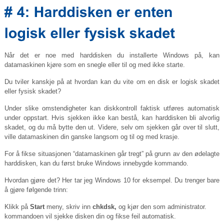
Når det er noe med harddisken du installerte Windows på, kan
datamaskinen kjøre som en snegle eller til og med ikke starte.
Du tviler kanskje på at hvordan kan du vite om en disk er logisk skadet
eller fysisk skadet?
Under slike omstendigheter kan diskkontroll faktisk utføres automatisk
under oppstart. Hvis sjekken ikke kan bestå, kan harddisken bli alvorlig
skadet, og du må bytte den ut. Videre, selv om sjekken går over til slutt,
ville datamaskinen din ganske langsom og til og med krasje.
For å fikse situasjonen “datamaskinen går tregt” på grunn av den ødelagte
harddisken, kan du først bruke Windows innebygde kommando.
Hvordan gjøre det? Her tar jeg Windows 10 for eksempel. Du trenger bare
å gjøre følgende trinn:
Klikk på
Start
meny, skriv inn
chkdsk,
og kjør den som administrator.
kommandoen vil sjekke disken din og fikse feil automatisk.