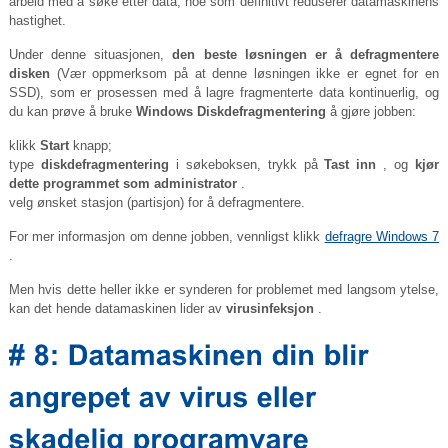
arbeid med å søke etter data, noe som definitivt reduserer datamaskinens
hastighet.
Under denne situasjonen,
den beste løsningen er å defragmentere
disken
(Vær oppmerksom på at denne løsningen ikke er egnet for en
SSD), som er prosessen med å lagre fragmenterte data kontinuerlig, og
du kan prøve å bruke
Windows Diskdefragmentering
å gjøre jobben:
klikk
Start
knapp;
type
diskdefragmentering
i søkeboksen, trykk på
Tast inn
, og
kjør
dette programmet som administrator
.
velg ønsket stasjon (partisjon) for å defragmentere.
For mer informasjon om denne jobben, vennligst klikk
defragre Windows 7
.
Men hvis dette heller ikke er synderen for problemet med langsom ytelse,
kan det hende datamaskinen lider av
virusinfeksjon
.