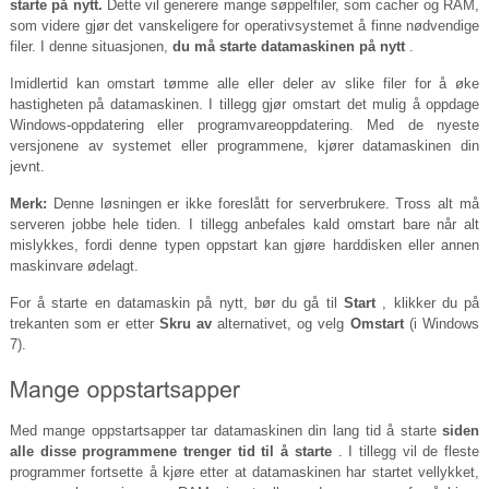
starte på nytt.
Dette vil generere mange søppelfiler, som cacher og RAM,
som videre gjør det vanskeligere for operativsystemet å finne nødvendige
filer. I denne situasjonen,
du må starte datamaskinen på nytt
.
Imidlertid kan omstart tømme alle eller deler av slike filer for å øke
hastigheten på datamaskinen. I tillegg gjør omstart det mulig å oppdage
Windows-oppdatering eller programvareoppdatering. Med de nyeste
versjonene av systemet eller programmene, kjører datamaskinen din
jevnt.
Merk:
Denne løsningen er ikke foreslått for serverbrukere. Tross alt må
serveren jobbe hele tiden. I tillegg anbefales kald omstart bare når alt
mislykkes, fordi denne typen oppstart kan gjøre harddisken eller annen
maskinvare ødelagt.
For å starte en datamaskin på nytt, bør du gå til
Start
, klikker du på
trekanten som er etter
Skru av
alternativet, og velg
Omstart
(i Windows
7).
Med mange oppstartsapper tar datamaskinen din lang tid å starte
siden
alle disse programmene trenger tid til å starte
. I tillegg vil de fleste
programmer fortsette å kjøre etter at datamaskinen har startet vellykket,