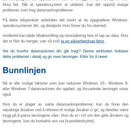
fikse feil. Når et operativsystem er utdatert, kan det oppstå mange
problemer som treg datamaskinproblemer.
På dette tidspunktet anbefales det sterkt at du oppgraderer Windows-
operativsystemet ditt, og detaljerte trinn finner du fra internett.
Imidlertid kan både tilbakestilling og reinstallering føre til tap av data. Hvis
det er filer du trenger, vær så snill
ta en sikkerhetskopi først
.
Vet du hvorfor datamaskinen din går tregt? Denne artikkelen forklarer
dette problemet i detalj og gir noen løsninger.
Klikk for å tweet
Nå er alle mulige faktorer som kan redusere Windows 10-, Windows 8-
eller Windows 7-datamaskinen din oppført, og tilsvarende løsninger vises
også.
Hvis du er plaget av sakte datamaskinproblemer, kan du finne den
nøyaktige årsaken ved å referere til mulige årsaker vi gir, og deretter være
trygg på å prøve løsningene våre. Hvis du er i tvil om den gitte årsaken og
løsningene, kan du kontakte oss via
[e-postbeskyttet]
.