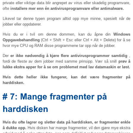
private eller viktige data blir angrepet av virus eller skadelig programvare,
ofte
installere mer enn én antivirusprogramvare eller antimalware.
Likevel tar denne typen program alltid opp mye minne, spesielt når de
jobber eller oppdaterer.
Hvis du er i tvil om denne dommen, kan du åpne din
Windows
Oppgavebehandling
(Ctrl + Shift + Esc eller Ctrl + Alt + Delete) for å se
hvor mye CPU og RAM disse programmene tar opp når de jobber.
Der
er ikke nødvendig å kjøre flere antivirusprogrammer samtidig
,
fordi de fleste av dem jobber med samme prinsipp. Vær så snill
prøv å
lukke ekstra apper for å se om problemet med lav datamaskin er løst.
Hvis dette heller ikke fungerer, kan det være fragmenter på
harddisken.
Hvis du ofte lagrer og sletter data på harddisken, er fragmenter enkle
å dukke opp.
Hvis disken har mange fragmenter, vil den gjøre mye ekstra