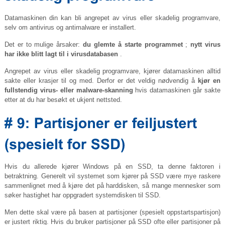
Datamaskinen din kan bli angrepet av virus eller skadelig programvare,
selv om antivirus og antimalware er installert.
Det er to mulige årsaker:
du glemte å starte programmet
;
nytt virus
har ikke blitt lagt til i virusdatabasen
.
Angrepet av virus eller skadelig programvare, kjører datamaskinen alltid
sakte eller krasjer til og med. Derfor er det veldig nødvendig å
kjør en
fullstendig virus- eller malware-skanning
hvis datamaskinen går sakte
etter at du har besøkt et ukjent nettsted.
Hvis du allerede kjører Windows på en SSD, ta denne faktoren i
betraktning. Generelt vil systemet som kjører på SSD være mye raskere
sammenlignet med å kjøre det på harddisken, så mange mennesker som
søker hastighet har oppgradert systemdisken til SSD.
Men dette skal være på basen at partisjoner (spesielt oppstartspartisjon)
er justert riktig. Hvis du bruker partisjoner på SSD ofte eller partisjoner på