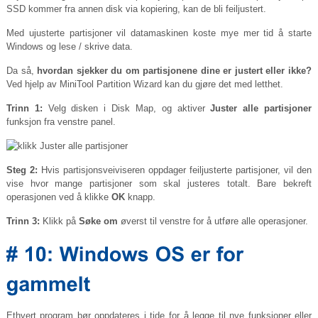
SSD kommer fra annen disk via kopiering, kan de bli feiljustert.
Med ujusterte partisjoner vil datamaskinen koste mye mer tid å starte
Windows og lese / skrive data.
Da så,
hvordan sjekker du om partisjonene dine er justert eller ikke?
Ved hjelp av MiniTool Partition Wizard kan du gjøre det med letthet.
Trinn 1:
Velg disken i Disk Map, og aktiver
Juster alle partisjoner
funksjon fra venstre panel.
Steg 2:
Hvis partisjonsveiviseren oppdager feiljusterte partisjoner, vil den
vise hvor mange partisjoner som skal justeres totalt. Bare bekreft
operasjonen ved å klikke
OK
knapp.
Trinn 3:
Klikk på
Søke om
øverst til venstre for å utføre alle operasjoner.
Ethvert program bør oppdateres i tide for å legge til nye funksjoner eller