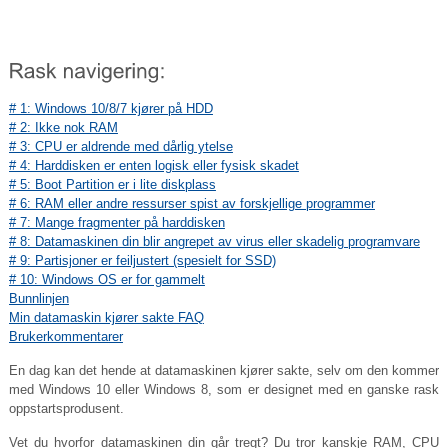
# 1: Windows 10/8/7 kjører på HDD
# 2: Ikke nok RAM
# 3: CPU er aldrende med dårlig ytelse
# 4: Harddisken er enten logisk eller fysisk skadet
# 5: Boot Partition er i lite diskplass
# 6: RAM eller andre ressurser spist av forskjellige programmer
# 7: Mange fragmenter på harddisken
# 8: Datamaskinen din blir angrepet av virus eller skadelig programvare
# 9: Partisjoner er feiljustert (spesielt for SSD)
# 10: Windows OS er for gammelt
Bunnlinjen
Min datamaskin kjører sakte FAQ
Brukerkommentarer
En dag kan det hende at datamaskinen kjører sakte, selv om den kommer
med Windows 10 eller Windows 8, som er designet med en ganske rask
oppstartsprodusent.
Vet du hvorfor datamaskinen din går tregt? Du tror kanskje RAM, CPU