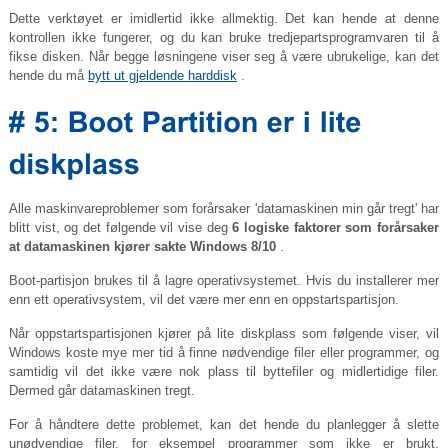
Dette verktøyet er imidlertid ikke allmektig. Det kan hende at denne
kontrollen ikke fungerer, og du kan bruke tredjepartsprogramvaren til å
fikse disken. Når begge løsningene viser seg å være ubrukelige, kan det
hende du må
bytt ut gjeldende harddisk
.
Alle maskinvareproblemer som forårsaker 'datamaskinen min går tregt' har
blitt vist, og det følgende vil vise deg
6 logiske faktorer som forårsaker
at datamaskinen kjører sakte Windows 8/10
.
Boot-partisjon brukes til å lagre operativsystemet. Hvis du installerer mer
enn ett operativsystem, vil det være mer enn en oppstartspartisjon.
Når oppstartspartisjonen kjører på lite diskplass som følgende viser, vil
Windows koste mye mer tid å finne nødvendige filer eller programmer, og
samtidig vil det ikke være nok plass til byttefiler og midlertidige filer.
Dermed går datamaskinen tregt.
For å håndtere dette problemet, kan det hende du planlegger å slette
unødvendige filer, for eksempel programmer som ikke er brukt,