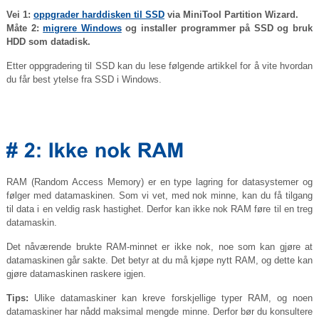
Vei 1:
oppgrader harddisken til SSD
via MiniTool Partition Wizard.
Måte 2:
migrere Windows
og installer programmer på SSD og bruk
HDD som datadisk.
Etter oppgradering til SSD kan du lese følgende artikkel for å vite hvordan
du får best ytelse fra SSD i Windows.
RAM (Random Access Memory) er en type lagring for datasystemer og
følger med datamaskinen. Som vi vet, med nok minne, kan du få tilgang
til data i en veldig rask hastighet. Derfor kan ikke nok RAM føre til en treg
datamaskin.
Det nåværende brukte RAM-minnet er ikke nok, noe som kan gjøre at
datamaskinen går sakte. Det betyr at du må kjøpe nytt RAM, og dette kan
gjøre datamaskinen raskere igjen.
Tips:
Ulike datamaskiner kan kreve forskjellige typer RAM, og noen
datamaskiner har nådd maksimal mengde minne. Derfor bør du konsultere